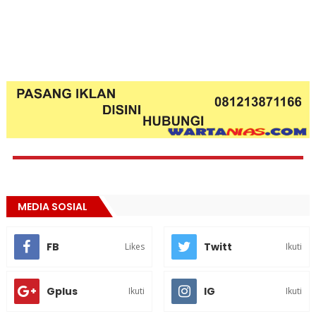
MEDIA SOSIAL
FB
Twitt
Likes
Ikuti
Gplus
IG
Ikuti
Ikuti