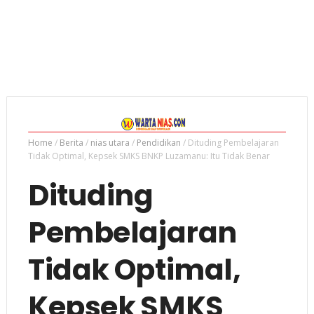
Home
/
Berita
/
nias utara
/
Pendidikan
/
Dituding Pembelajaran
Tidak Optimal, Kepsek SMKS BNKP Luzamanu: Itu Tidak Benar
Dituding
Pembelajaran
Tidak Optimal,
Kepsek SMKS