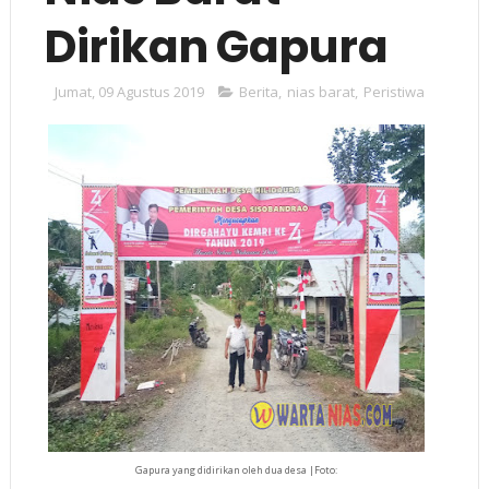
Dirikan Gapura
Jumat, 09 Agustus 2019
Berita
,
nias barat
,
Peristiwa
Gapura yang didirikan oleh dua desa |Foto: