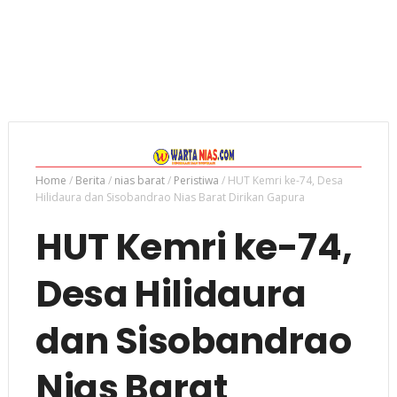
Home
/
Berita
/
nias barat
/
Peristiwa
/
HUT Kemri ke-74, Desa
Hilidaura dan Sisobandrao Nias Barat Dirikan Gapura
HUT Kemri ke-74,
Desa Hilidaura
dan Sisobandrao
Nias Barat