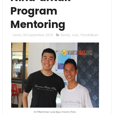
Program
Mentoring
Senin, 09 September 2019
Berita
,
nias
,
Pendidikan
Arif Wardiman Lase (baju hitam) |Foto :