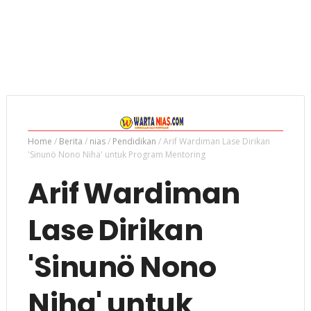
Home
/
Berita
/
nias
/
Pendidikan
/
Arif Wardiman Lase Dirikan
'Sinunö Nono Niha' untuk Program Mentoring
Arif Wardiman
Lase Dirikan
'Sinunö Nono
Niha' untuk