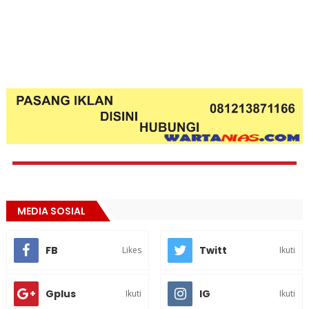
MEDIA SOSIAL
FB
Twitt
Likes
Ikuti
Gplus
IG
Ikuti
Ikuti