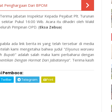
pat Penghargaan Dari BPOM
Terima Jabatan Inspektur Kepada Pejabat Plt. Turunan
ekitar Pukul 16:00 Wib. Acara itu dihadiri oleh Wakil
Seluruh Pimpinan OPD. (
Eksa Zebua
)
bila ada link berita ini yang telah tersebar di media
etelah kami mengetahui bahwa judul "
Eliyunus waruwu
h Bupati"
adalah salah maka kami perbaharui dengan
entikan Dengan Hormat Dari Jabatannya"
. Terima kasih
i Pembaca:
Twitter
Telegram
Print