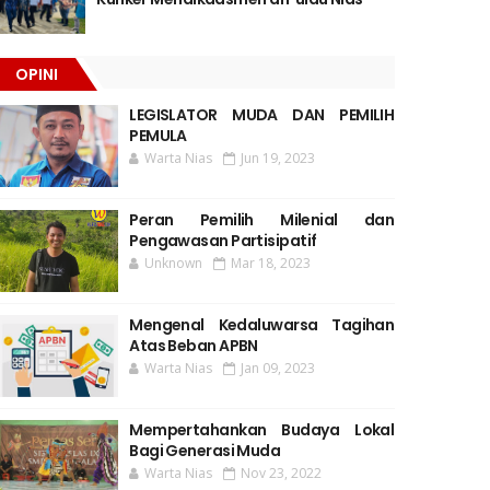
OPINI
LEGISLATOR MUDA DAN PEMILIH
PEMULA
Warta Nias
Jun 19, 2023
Peran Pemilih Milenial dan
Pengawasan Partisipatif
Unknown
Mar 18, 2023
Mengenal Kedaluwarsa Tagihan
Atas Beban APBN
Warta Nias
Jan 09, 2023
Mempertahankan Budaya Lokal
Bagi Generasi Muda
Warta Nias
Nov 23, 2022