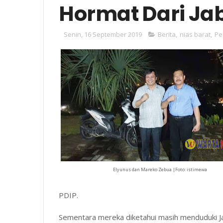
Hormat Dari J
Senin, 16 September 2019
Berita
,
nias barat
,
Pe
Elyunus dan Mareko Zebua |Foto: istimewa
PDIP.
Sementara mereka diketahui masih menduduki Ja