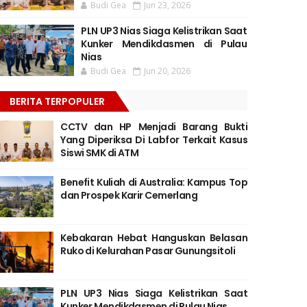
Budi Gea
Jun 23, 2026
PLN UP3 Nias Siaga Kelistrikan Saat
Kunker Mendikdasmen di Pulau
Nias
Budi Gea
Jun 20, 2026
BERITA TERPOPULER
CCTV dan HP Menjadi Barang Bukti
Yang Diperiksa Di Labfor Terkait Kasus
Siswi SMK di ATM
Benefit Kuliah di Australia: Kampus Top
dan Prospek Karir Cemerlang
Kebakaran Hebat Hanguskan Belasan
Ruko di Kelurahan Pasar Gunungsitoli
PLN UP3 Nias Siaga Kelistrikan Saat
Kunker Mendikdasmen di Pulau Nias