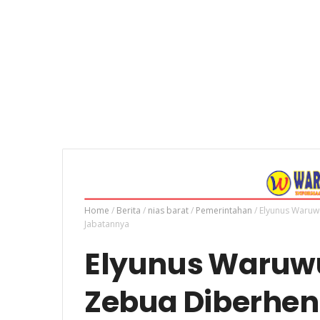
Home
/
Berita
/
nias barat
/
Pemerintahan
/
Elyunus Waruw
Jabatannya
Elyunus Waruw
Zebua Diberhen