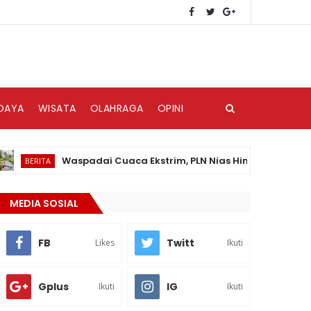
DAYA
WISATA
OLAHRAGA
OPINI
Waspadai Cuaca Ekstrim, PLN Nias Himbau Masyarakat Pe
RITA
MEDIA SOSIAL
FB
Twitt
Likes
Ikuti
Gplus
IG
Ikuti
Ikuti