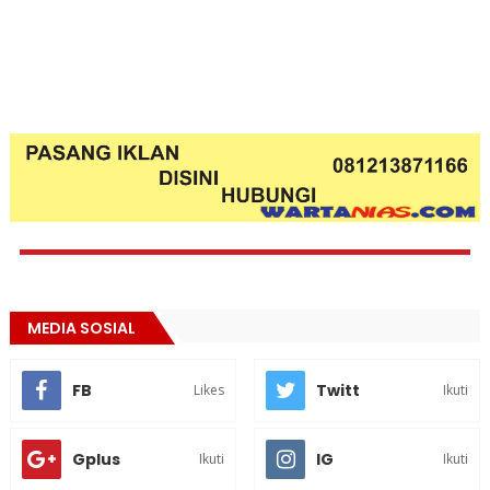
MEDIA SOSIAL
FB
Twitt
Likes
Ikuti
Gplus
IG
Ikuti
Ikuti