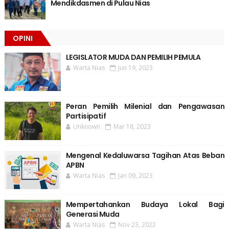
Mendikdasmen di Pulau Nias
OPINI
LEGISLATOR MUDA DAN PEMILIH PEMULA
Warta Nias
Jun 19, 2023
Peran Pemilih Milenial dan Pengawasan
Partisipatif
Unknown
Mar 18, 2023
Mengenal Kedaluwarsa Tagihan Atas Beban
APBN
Warta Nias
Jan 09, 2023
Mempertahankan Budaya Lokal Bagi
Generasi Muda
Warta Nias
Nov 23, 2022