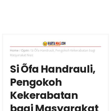
Home
/
Opini
/
Si Õfa Handrauli, Pengokoh Kekerabatan bagi
Masyarakat Nias
Si Õfa Handrauli,
Pengokoh
Kekerabatan
bagi Masyarakat