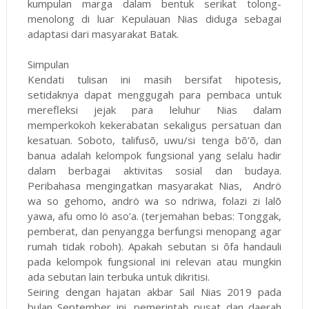
kumpulan marga dalam bentuk serikat tolong-
menolong di luar Kepulauan Nias diduga sebagai
adaptasi dari masyarakat Batak.
Simpulan
Kendati tulisan ini masih bersifat hipotesis,
setidaknya dapat menggugah para pembaca untuk
merefleksi jejak para leluhur Nias dalam
memperkokoh kekerabatan sekaligus persatuan dan
kesatuan. Soboto, talifusõ, uwu/si tenga bõ’õ, dan
banua adalah kelompok fungsional yang selalu hadir
dalam berbagai aktivitas sosial dan budaya.
Peribahasa mengingatkan masyarakat Nias, Andrö
wa so gehomo, andrö wa so ndriwa, folazi zi lalõ
yawa, afu omo lö aso’a. (terjemahan bebas: Tonggak,
pemberat, dan penyangga berfungsi menopang agar
rumah tidak roboh). Apakah sebutan si õfa handauli
pada kelompok fungsional ini relevan atau mungkin
ada sebutan lain terbuka untuk dikritisi.
Seiring dengan hajatan akbar Sail Nias 2019 pada
bulan September ini, pemerintah pusat dan daerah