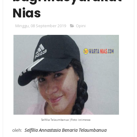
Nias
Minggu, 08 September 2019
Opini
Selfilia Telaumbanua |Foto: istimewa
oleh:
Selfilia Annastasia Benaria Telaumbanua