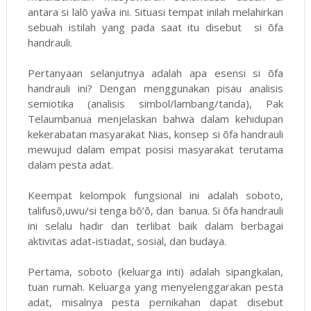
antara si lalõ yaŵa ini. Situasi tempat inilah melahirkan
sebuah istilah yang pada saat itu disebut si õfa
handrauli.
Pertanyaan selanjutnya adalah apa esensi si õfa
handrauli ini? Dengan menggunakan pisau analisis
semiotika (analisis simbol/lambang/tanda), Pak
Telaumbanua menjelaskan bahwa dalam kehidupan
kekerabatan masyarakat Nias, konsep si õfa handrauli
mewujud dalam empat posisi masyarakat terutama
dalam pesta adat.
Keempat kelompok fungsional ini adalah soboto,
talifusõ,uwu/si tenga bõ’õ, dan banua. Si õfa handrauli
ini selalu hadir dan terlibat baik dalam berbagai
aktivitas adat-istiadat, sosial, dan budaya.
Pertama, soboto (keluarga inti) adalah sipangkalan,
tuan rumah. Keluarga yang menyelenggarakan pesta
adat, misalnya pesta pernikahan dapat disebut