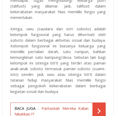
mendapat tugas menghubungi keluarga putri
(talifusõ) yang dilamar. Jadi, talifusõ dalam
kekerabatan masyarakat Nias memiliki fungsi yang
menentukan.
Ketiga, uwu (saudara dari istri soboto) adalah
kelompok fungsional yang harus dihormati oleh
soboto dalam berbagai aktivitas sosial dan budaya.
Kelompok fungsional ini biasanya keluarga yang
memiliki pertalian darah, satu rumpun, bahkan
kemungkinan satu kampung/desa. Sebutan lain bagi
kelompok ini sitenga bõ’õ yang terdiri atas paman
anak-anak soboto termasuk paman soboto (suami-
istri) sendiri. Jadi, uwu atau sitenga bõ’õ dalam
tatanan hidup masyarakat Nias memiliki fungsi
sebagai pengokoh kekerabatan dalam berbagai
kegiatan sosial dan budaya.
BACA JUGA :
Pantaskah Mereka Kalian
Nikahkan.??