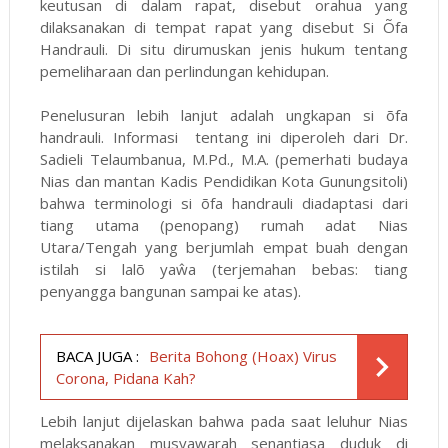
keutusan di dalam rapat, disebut orahua yang
dilaksanakan di tempat rapat yang disebut Si Õfa
Handrauli. Di situ dirumuskan jenis hukum tentang
pemeliharaan dan perlindungan kehidupan.
Penelusuran lebih lanjut adalah ungkapan si õfa
handrauli. Informasi tentang ini diperoleh dari Dr.
Sadieli Telaumbanua, M.Pd., M.A. (pemerhati budaya
Nias dan mantan Kadis Pendidikan Kota Gunungsitoli)
bahwa terminologi si õfa handrauli diadaptasi dari
tiang utama (penopang) rumah adat Nias
Utara/Tengah yang berjumlah empat buah dengan
istilah si lalõ yaŵa (terjemahan bebas: tiang
penyangga bangunan sampai ke atas).
BACA JUGA :
Berita Bohong (Hoax) Virus
Corona, Pidana Kah?
Lebih lanjut dijelaskan bahwa pada saat leluhur Nias
melaksanakan musyawarah senantiasa duduk di