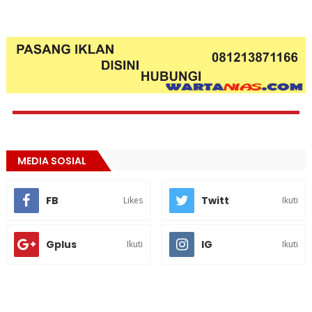
MEDIA SOSIAL
FB
Twitt
Likes
Ikuti
Gplus
IG
Ikuti
Ikuti