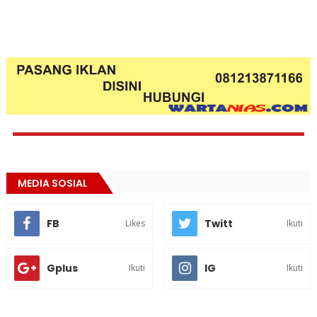
MEDIA SOSIAL
FB
Twitt
Likes
Ikuti
Gplus
IG
Ikuti
Ikuti