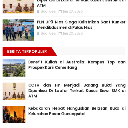
Diperiksa Di Labfor Terkait Kasus Siswi SMK di
ATM
Budi Gea
Jun 23, 2026
PLN UP3 Nias Siaga Kelistrikan Saat Kunker
Mendikdasmen di Pulau Nias
Budi Gea
Jun 20, 2026
BERITA TERPOPULER
Benefit Kuliah di Australia: Kampus Top dan
Prospek Karir Cemerlang
CCTV dan HP Menjadi Barang Bukti Yang
Diperiksa Di Labfor Terkait Kasus Siswi SMK di
ATM
Kebakaran Hebat Hanguskan Belasan Ruko di
Kelurahan Pasar Gunungsitoli