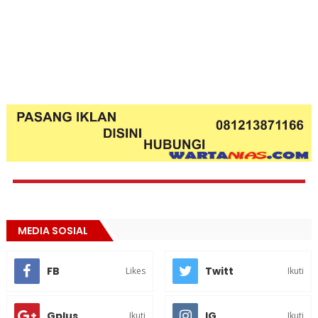
MEDIA SOSIAL
FB
Twitt
Likes
Ikuti
Gplus
IG
Ikuti
Ikuti