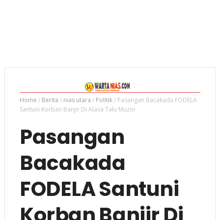
Home
/
Berita
/
nias utara
/
Politik
/
Pasangan Bacakada FODELA
Santuni Korban Banjir Di Alasa Talu Muzoi
Pasangan
Bacakada
FODELA Santuni
Korban Banjir Di