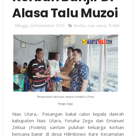
Alasa Talu Muzoi
Minggu, 24 November 2019
Berita
,
nias utara
,
Politik
Penyerahan bantuan secara simbolis |Foto:
Haogo Zega
Nias Utara,- Pasangan bakal calon kepala daerah
kabupaten Nias Utara, Fonaha Zega dan Emanuel
Zebua (Fodela) santuni puluhan keluarga korban
bencana banjir di desa Hilimbowo Kare Kecamatan