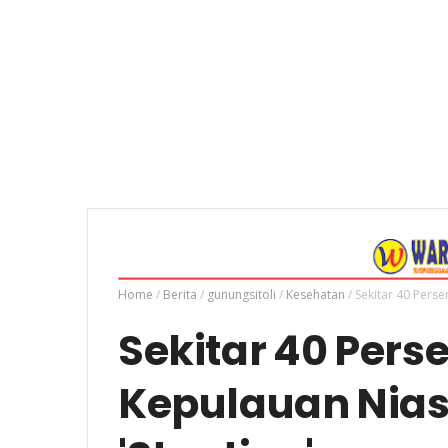
Home
/
Berita
/
gunungsitoli
/
Kesehatan
/
Sekitar 40 Perse
Sekitar 40 Perse
Kepulauan Nias