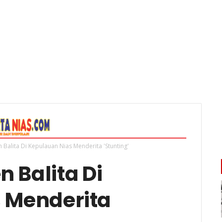
n Balita Di Kepulauan Nias Menderita 'Stunting'
n Balita Di
 Menderita