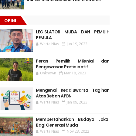
OPINI
LEGISLATOR MUDA DAN PEMILIH
PEMULA
Warta Nias
Jun 19, 2023
Peran Pemilih Milenial dan
Pengawasan Partisipatif
Unknown
Mar 18, 2023
Mengenal Kedaluwarsa Tagihan
Atas Beban APBN
Warta Nias
Jan 09, 2023
Mempertahankan Budaya Lokal
Bagi Generasi Muda
Warta Nias
Nov 23, 2022