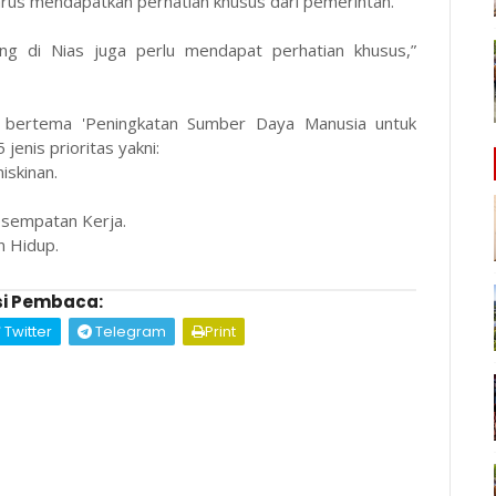
harus mendapatkan perhatian khusus dari pemerintah.
nting di Nias juga perlu mendapat perhatian khusus,”
ut bertema 'Peningkatan Sumber Daya Manusia untuk
jenis prioritas yakni:
skinan.
Kesempatan Kerja.
n Hidup.
i Pembaca:
Twitter
Telegram
Print