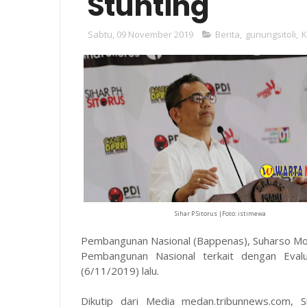
'Stunting'
Sabtu, 09 November 2019
Berita
,
gunungsitoli
,
K
Sihar P Sitorus |Foto: istimewa
Pembangunan Nasional (Bappenas), Suharso Mo
Pembangunan Nasional terkait dengan Eval
(6/11/2019) lalu.
Dikutip dari Media medan.tribunnews.com, 