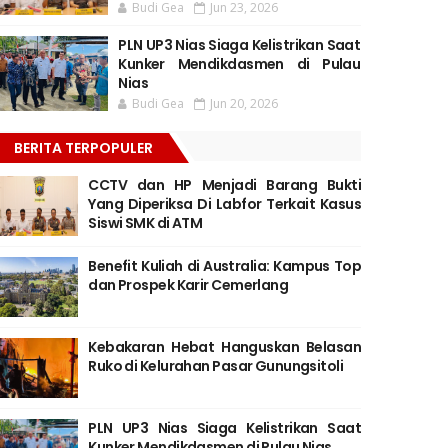
Budi Gea
Jun 23, 2026
PLN UP3 Nias Siaga Kelistrikan Saat
Kunker Mendikdasmen di Pulau
Nias
Budi Gea
Jun 20, 2026
BERITA TERPOPULER
CCTV dan HP Menjadi Barang Bukti
Yang Diperiksa Di Labfor Terkait Kasus
Siswi SMK di ATM
Benefit Kuliah di Australia: Kampus Top
dan Prospek Karir Cemerlang
Kebakaran Hebat Hanguskan Belasan
Ruko di Kelurahan Pasar Gunungsitoli
PLN UP3 Nias Siaga Kelistrikan Saat
Kunker Mendikdasmen di Pulau Nias