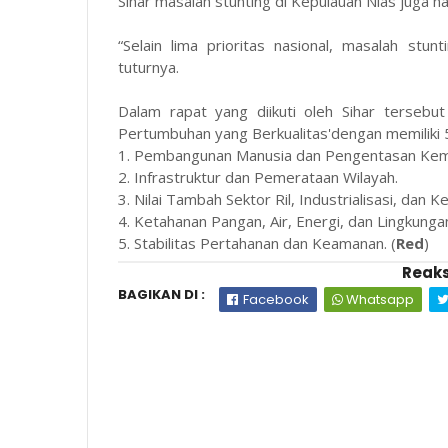
Sihar masalah stunting di Kepulauan Nias juga 
“Selain lima prioritas nasional, masalah stu
tuturnya.
Dalam rapat yang diikuti oleh Sihar terseb
Pertumbuhan yang Berkualitas'dengan memiliki 5 
1. Pembangunan Manusia dan Pengentasan Kemi
2. Infrastruktur dan Pemerataan Wilayah.
3. Nilai Tambah Sektor Ril, Industrialisasi, dan 
4. Ketahanan Pangan, Air, Energi, dan Lingkunga
5. Stabilitas Pertahanan dan Keamanan. (
Red
)
Reaks
BAGIKAN DI :
Facebook
Whatsapp