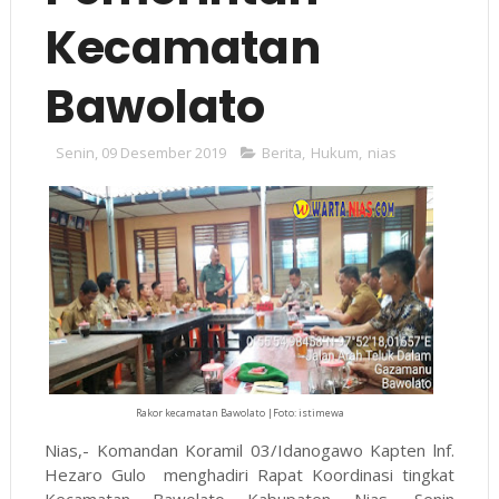
Kecamatan
Bawolato
Senin, 09 Desember 2019
Berita
,
Hukum
,
nias
Rakor kecamatan Bawolato |Foto: istimewa
Nias,- Komandan Koramil 03/Idanogawo Kapten lnf.
Hezaro Gulo menghadiri Rapat Koordinasi tingkat