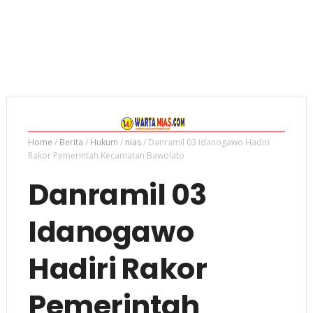
Home
/
Berita
/
Hukum
/
nias
/
Danramil 03 Idanogawo Hadiri
Rakor Pemerintah Kecamatan Bawolato
Danramil 03
Idanogawo
Hadiri Rakor
Pemerintah