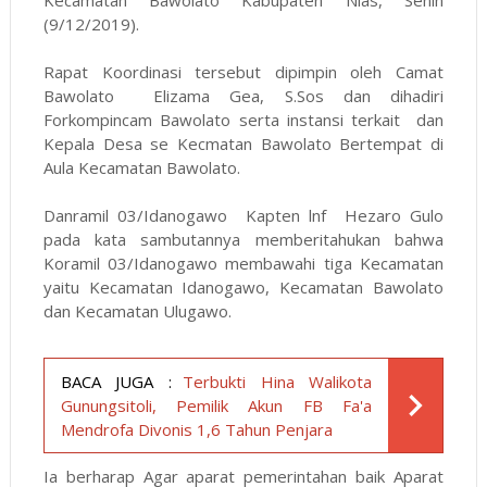
Kecamatan Bawolato Kabupaten Nias, Senin
(9/12/2019).
Rapat Koordinasi tersebut dipimpin oleh Camat
Bawolato Elizama Gea, S.Sos dan dihadiri
Forkompincam Bawolato serta instansi terkait dan
Kepala Desa se Kecmatan Bawolato Bertempat di
Aula Kecamatan Bawolato.
Danramil 03/Idanogawo Kapten lnf Hezaro Gulo
pada kata sambutannya memberitahukan bahwa
Koramil 03/Idanogawo membawahi tiga Kecamatan
yaitu Kecamatan Idanogawo, Kecamatan Bawolato
dan Kecamatan Ulugawo.
BACA JUGA :
Terbukti Hina Walikota
Gunungsitoli, Pemilik Akun FB Fa'a
Mendrofa Divonis 1,6 Tahun Penjara
Ia berharap Agar aparat pemerintahan baik Aparat