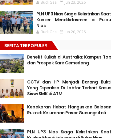
Budi Gea
Jun 23, 2026
PLN UP3 Nias Siaga Kelistrikan Saat
Kunker Mendikdasmen di Pulau
Nias
Budi Gea
Jun 20, 2026
BERITA TERPOPULER
Benefit Kuliah di Australia: Kampus Top
dan Prospek Karir Cemerlang
CCTV dan HP Menjadi Barang Bukti
Yang Diperiksa Di Labfor Terkait Kasus
Siswi SMK di ATM
Kebakaran Hebat Hanguskan Belasan
Ruko di Kelurahan Pasar Gunungsitoli
PLN UP3 Nias Siaga Kelistrikan Saat
Kunker Mendikdasmen di Pulau Nias