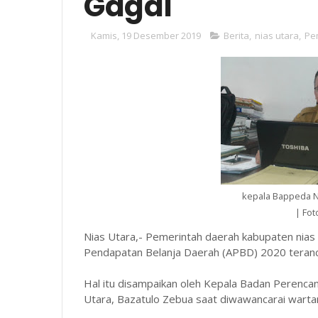
Gagal
Kamis, 19 Desember 2019
Berita
,
nias utara
,
Pe
kepala Bappeda N
| Fot
Nias Utara,- Pemerintah daerah kabupaten nia
Pendapatan Belanja Daerah (APBD) 2020 teran
Hal itu disampaikan oleh Kepala Badan Peren
Utara, Bazatulo Zebua saat diwawancarai wartan