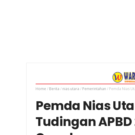
Home
/
Berita
/
nias utara
/
Pemerintahan
/
Pemda Nias Ut
Pemda Nias Uta
Tudingan APBD