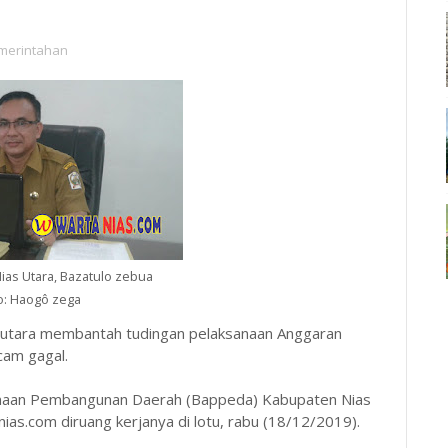
merintahan
ias Utara, Bazatulo zebua
o: Haogô zega
s utara membantah tudingan pelaksanaan Anggaran
cam gagal.
canaan Pembangunan Daerah (Bappeda) Kabupaten Nias
ias.com diruang kerjanya di lotu, rabu (18/12/2019).