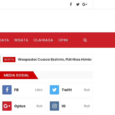
DAYA
WISATA
OLAHRAGA
OPINI
Waspadai Cuaca Ekstrim, PLN Nias Himbau Masyarakat Pedul
TA
MEDIA SOSIAL
FB
Twitt
Likes
Ikuti
Gplus
IG
Ikuti
Ikuti