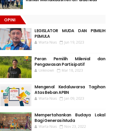
OPINI
LEGISLATOR MUDA DAN PEMILIH
PEMULA
Warta Nias
Jun 19, 2023
Peran Pemilih Milenial dan
Pengawasan Partisipatif
Unknown
Mar 18, 2023
Mengenal Kedaluwarsa Tagihan
Atas Beban APBN
Warta Nias
Jan 09, 2023
Mempertahankan Budaya Lokal
Bagi Generasi Muda
Warta Nias
Nov 23, 2022