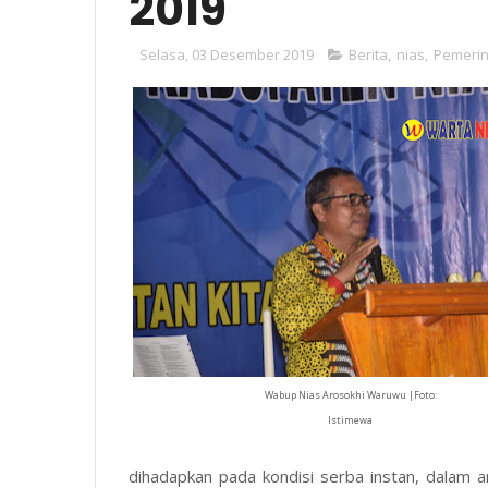
2019
Selasa, 03 Desember 2019
Berita
,
nias
,
Pemeri
Wabup Nias Arosokhi Waruwu |Foto:
Istimewa
dihadapkan pada kondisi serba instan, dalam 