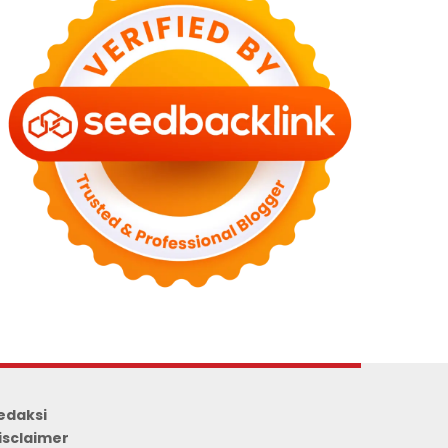
edaksi
isclaimer