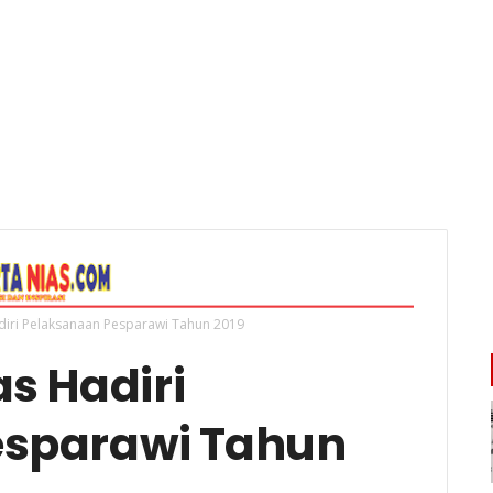
adiri Pelaksanaan Pesparawi Tahun 2019
as Hadiri
esparawi Tahun