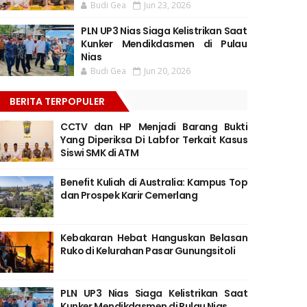
Budi Gea
Jun 23, 2026
PLN UP3 Nias Siaga Kelistrikan Saat
Kunker Mendikdasmen di Pulau
Nias
Budi Gea
Jun 20, 2026
BERITA TERPOPULER
CCTV dan HP Menjadi Barang Bukti
Yang Diperiksa Di Labfor Terkait Kasus
Siswi SMK di ATM
Benefit Kuliah di Australia: Kampus Top
dan Prospek Karir Cemerlang
Kebakaran Hebat Hanguskan Belasan
Ruko di Kelurahan Pasar Gunungsitoli
PLN UP3 Nias Siaga Kelistrikan Saat
Kunker Mendikdasmen di Pulau Nias