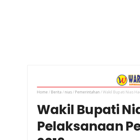
Home
/
Berita
/
nias
/
Pemerintahan
/
Wakil Bupati Nias H
Wakil Bupati Ni
Pelaksanaan P