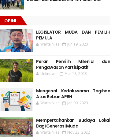
OPINI
LEGISLATOR MUDA DAN PEMILIH
PEMULA
Warta Nias
Jun 19, 2023
Peran Pemilih Milenial dan
Pengawasan Partisipatif
Unknown
Mar 18, 2023
Mengenal Kedaluwarsa Tagihan
Atas Beban APBN
Warta Nias
Jan 09, 2023
Mempertahankan Budaya Lokal
Bagi Generasi Muda
Warta Nias
Nov 23, 2022