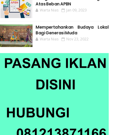
Atas Beban APBN
Warta Nias
Jan 09, 2023
Mempertahankan Budaya Lokal
Bagi Generasi Muda
Warta Nias
Nov 23, 2022