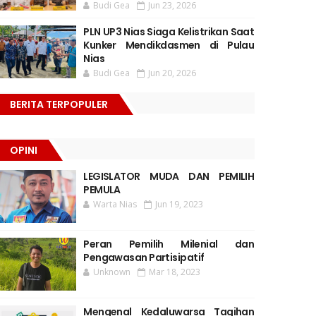
Budi Gea
Jun 23, 2026
PLN UP3 Nias Siaga Kelistrikan Saat
Kunker Mendikdasmen di Pulau
Nias
Budi Gea
Jun 20, 2026
BERITA TERPOPULER
OPINI
LEGISLATOR MUDA DAN PEMILIH
PEMULA
Warta Nias
Jun 19, 2023
Peran Pemilih Milenial dan
Pengawasan Partisipatif
Unknown
Mar 18, 2023
Mengenal Kedaluwarsa Tagihan