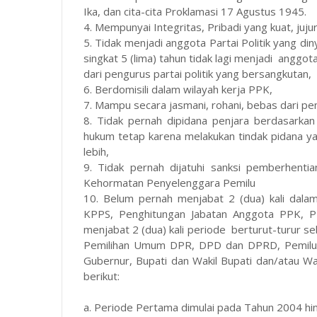
Ika, dan cita-cita Proklamasi 17 Agustus 1945.
4. Mempunyai Integritas, Pribadi yang kuat, jujur
5. Tidak menjadi anggota Partai Politik yang d
singkat 5 (lima) tahun tidak lagi menjadi anggot
dari pengurus partai politik yang bersangkutan,
6. Berdomisili dalam wilayah kerja PPK,
7. Mampu secara jasmani, rohani, bebas dari pe
8. Tidak pernah dipidana penjara berdasarka
hukum tetap karena melakukan tindak pidana ya
lebih,
9. Tidak pernah dijatuhi sanksi pemberhent
Kehormatan Penyelenggara Pemilu
10. Belum pernah menjabat 2 (dua) kali dal
KPPS, Penghitungan Jabatan Anggota PPK, P
menjabat 2 (dua) kali periode berturut-turur 
Pemilihan Umum DPR, DPD dan DPRD, Pemilu P
Gubernur, Bupati dan Wakil Bupati dan/atau Wa
berikut:
a. Periode Pertama dimulai pada Tahun 2004 h