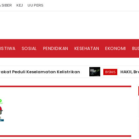
 SIBER
KEJ
UU PERS
RISTIWA
SOSIAL
PENDIDIKAN
KESEHATAN
EKONOMI
BU
duli Keselamatan Kelistrikan
HAKII, Brand Au
BISNIS