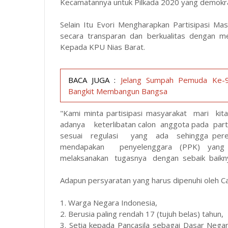
Kecamatannya untuk Pilkada 2020 yang demokra
Selain Itu Evori Mengharapkan Partisipasi Ma
secara transparan dan berkualitas dengan m
Kepada KPU Nias Barat.
BACA JUGA :
Jelang Sumpah Pemuda Ke-9
Bangkit Membangun Bangsa
"Kami minta partisipasi masyarakat mari 
adanya keterlibatan calon anggota pada parta
sesuai regulasi yang ada sehingga perekr
mendapakan penyelenggara (PPK) yang b
melaksanakan tugasnya dengan sebaik baikny
Adapun persyaratan yang harus dipenuhi oleh C
1. Warga Negara Indonesia,
2. Berusia paling rendah 17 (tujuh belas) tahun,
3. Setia kepada Pancasila sebagai Dasar Neg