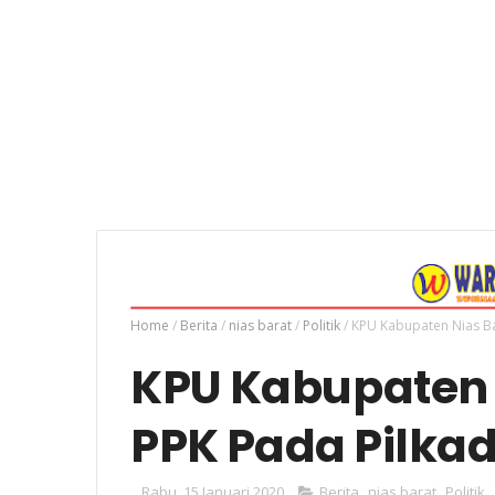
Home
/
Berita
/
nias barat
/
Politik
/
KPU Kabupaten Nias Ba
KPU Kabupaten 
PPK Pada Pilka
Rabu, 15 Januari 2020
Berita
,
nias barat
,
Politik