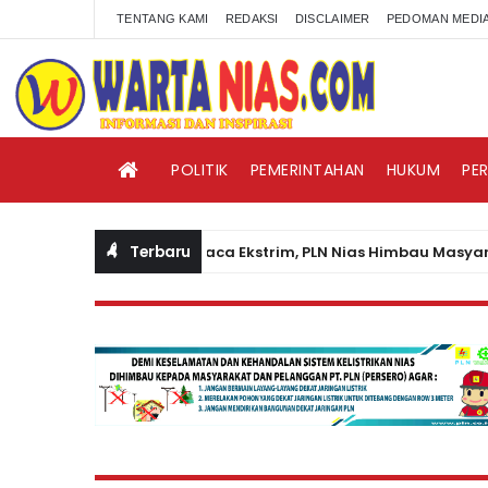
TENTANG KAMI
REDAKSI
DISCLAIMER
PEDOMAN MEDIA
POLITIK
PEMERINTAHAN
HUKUM
PE
Terbaru
Waspadai Cuaca Ekstrim, PLN Nias Himbau Masyarakat Pe
ERITA