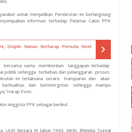
tis.
syarakat untuk menjadikan Perekrutan ini berlangsung
enyampaikan informasi terhadap Pelamar Calon PPK
4, Disiplin Manao Berharap Pemuda Nisel
kita bersama sama memberikan tanggapan terhadap
i politik sehingga terbebas dari pelanggaran proses
utan ini terlaksana secara transparan dan akan
erkualitas dan berintergritas sehingga mampu
a,"Harap Evori.
alon Anggota PPK sebagai berikut:
ara, UUD Negara RI tahun 1945, NKRI, Bhineka Tuggal