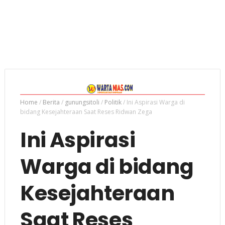
Home
/
Berita
/
gunungsitoli
/
Politik
/
Ini Aspirasi Warga di
bidang Kesejahteraan Saat Reses Ridwan Zega
Ini Aspirasi
Warga di bidang
Kesejahteraan
Saat Reses