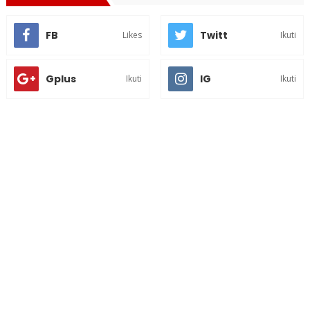
FB
Twitt
Likes
Ikuti
Gplus
IG
Ikuti
Ikuti