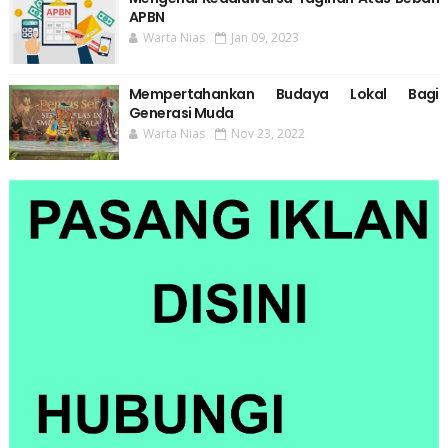
APBN
Warta Nias
Jan 09, 2023
Mempertahankan Budaya Lokal Bagi
Generasi Muda
Warta Nias
Nov 23, 2022