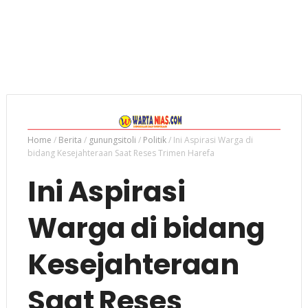
Home
/
Berita
/
gunungsitoli
/
Politik
/
Ini Aspirasi Warga di
bidang Kesejahteraan Saat Reses Trimen Harefa
Ini Aspirasi
Warga di bidang
Kesejahteraan
Saat Reses