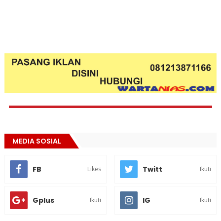
MEDIA SOSIAL
FB
Twitt
Likes
Ikuti
Gplus
IG
Ikuti
Ikuti