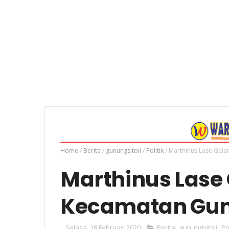
Home
/
Berita
/
gunungsitoli
/
Politik
/
Marthinus Lase Gelar
Marthinus Lase 
Kecamatan Gunu
Selasa, 18 Februari 2020
Berita
,
gunungsitoli
,
Po