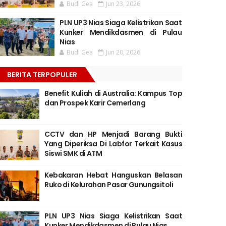
Budi Gea
Jun 23, 2026
PLN UP3 Nias Siaga Kelistrikan Saat
Kunker Mendikdasmen di Pulau
Nias
Budi Gea
Jun 20, 2026
BERITA TERPOPULER
Benefit Kuliah di Australia: Kampus Top
dan Prospek Karir Cemerlang
CCTV dan HP Menjadi Barang Bukti
Yang Diperiksa Di Labfor Terkait Kasus
Siswi SMK di ATM
Kebakaran Hebat Hanguskan Belasan
Ruko di Kelurahan Pasar Gunungsitoli
PLN UP3 Nias Siaga Kelistrikan Saat
Kunker Mendikdasmen di Pulau Nias