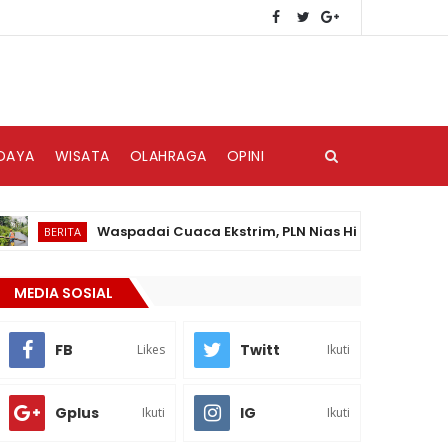
DAYA
WISATA
OLAHRAGA
OPINI
Waspadai Cuaca Ekstrim, PLN Nias Himbau Masyarakat P
BERITA
MEDIA SOSIAL
FB
Twitt
Likes
Ikuti
Gplus
IG
Ikuti
Ikuti