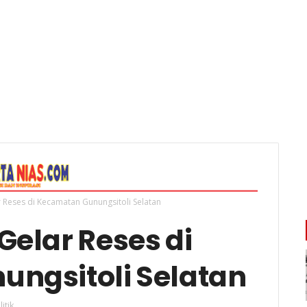
 Reses di Kecamatan Gunungsitoli Selatan
Gelar Reses di
ngsitoli Selatan
litik