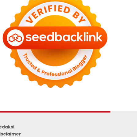
edaksi
isclaimer