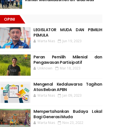
OPINI
LEGISLATOR MUDA DAN PEMILIH
PEMULA
Warta Nias
Jun 19, 2023
Peran Pemilih Milenial dan
Pengawasan Partisipatif
Unknown
Mar 18, 2023
Mengenal Kedaluwarsa Tagihan
Atas Beban APBN
Warta Nias
Jan 09, 2023
Mempertahankan Budaya Lokal
Bagi Generasi Muda
Warta Nias
Nov 23, 2022