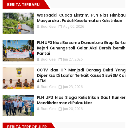
BERITA TERBARU
Waspadai Cuaca Ekstrim, PLN Nias Himbau
Masyarakat Peduli Keselamatan Kelistrikan
Budi Gea
Aug 06, 2026
PLN UP3 Nias Bersama Danantara Grup Serta
Kejari Gunungsitoli Gelar Aksi Bersih-bersih
Pantai
Budi Gea
Jun 27, 2026
CCTV dan HP Menjadi Barang Bukti Yang
Diperiksa Di Labfor Terkait Kasus Siswi SMK di
ATM
Budi Gea
Jun 23, 2026
PLN UP3 Nias Siaga Kelistrikan Saat Kunker
Mendikdasmen di Pulau Nias
Budi Gea
Jun 20, 2026
BERITA TERPOPULER