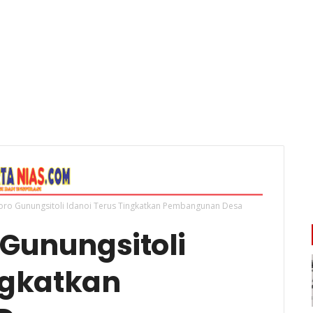
ro Gunungsitoli Idanoi Terus Tingkatkan Pembangunan Desa
Gunungsitoli
ngkatkan