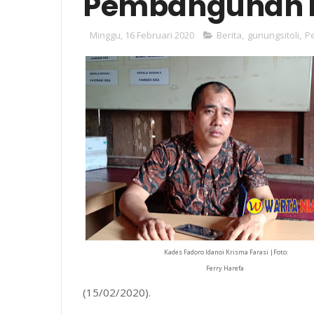
Pembangunan 
Minggu, 16 Februari 2020
Berita
,
gunungsitoli
,
P
Kades Fadoro Idanoi Krisma Farasi |Foto:
Ferry Harefa
(15/02/2020).