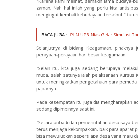
"Karena kami melihat, semakin lama budaya-bu
zaman. Nah hal inilah yang perlu kita antisi
mengingat kembali kebudayaan tersebut," tutu
BACA JUGA :
PLN UP3 Nias Gelar Simulasi T
Selanjutnya di bidang Keagamaan, pihaknya 
perayaan-perayaan hari besar keagamaan.
"Selain itu, kita juga sedang berupaya mel
muda, salah satunya ialah pelaksanaan Kursus Ko
untuk meningkatkan pengetahuan para pemuda 
paparnya.
Pada kesempatan itu juga dia mengharapkan ad
sedang dipimpinnya saat ini.
"Secara pribadi dan pemerintahan desa saya be
terus menjaga kekompakkan, baik para aparat 
bisa mewujudkan seperti apa desa yang maju dan