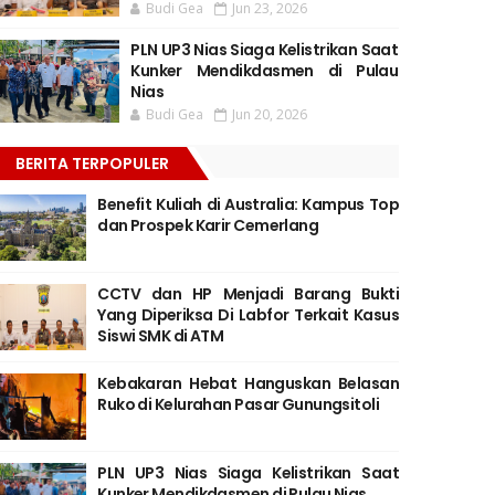
Budi Gea
Jun 23, 2026
PLN UP3 Nias Siaga Kelistrikan Saat
Kunker Mendikdasmen di Pulau
Nias
Budi Gea
Jun 20, 2026
BERITA TERPOPULER
Benefit Kuliah di Australia: Kampus Top
dan Prospek Karir Cemerlang
CCTV dan HP Menjadi Barang Bukti
Yang Diperiksa Di Labfor Terkait Kasus
Siswi SMK di ATM
Kebakaran Hebat Hanguskan Belasan
Ruko di Kelurahan Pasar Gunungsitoli
PLN UP3 Nias Siaga Kelistrikan Saat
Kunker Mendikdasmen di Pulau Nias