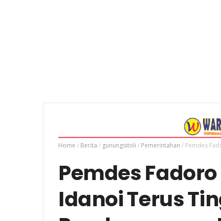
Home
/
Berita
/
gunungsitoli
/
Pemerintahan
/
Pemdes Fado
Pemdes Fadoro 
Idanoi Terus Ti