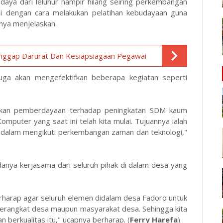
daya dari leluhur hampir hilang seiring perkembangan
pasi dengan cara melakukan pelatihan kebudayaan guna
rnya menjelaskan.
anggap Darurat Dan Kesiapsiagaan Pegawai
juga akan mengefektifkan beberapa kegiatan seperti
akukan pemberdayaan terhadap peningkatan SDM kaum
mputer yang saat ini telah kita mulai. Tujuannya ialah
dalam mengikuti perkembangan zaman dan teknologi,"
anya kerjasama dari seluruh pihak di dalam desa yang
rharap agar seluruh elemen didalam desa Fadoro untuk
perangkat desa maupun masyarakat desa. Sehingga kita
 berkualitas itu," ucapnya berharap. (
Ferry Harefa
)