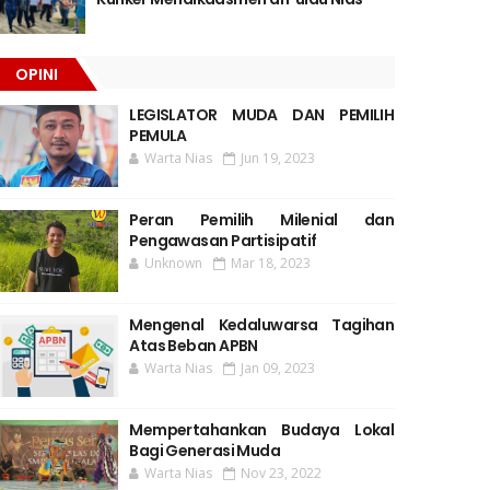
OPINI
LEGISLATOR MUDA DAN PEMILIH
PEMULA
Warta Nias
Jun 19, 2023
Peran Pemilih Milenial dan
Pengawasan Partisipatif
Unknown
Mar 18, 2023
Mengenal Kedaluwarsa Tagihan
Atas Beban APBN
Warta Nias
Jan 09, 2023
Mempertahankan Budaya Lokal
Bagi Generasi Muda
Warta Nias
Nov 23, 2022