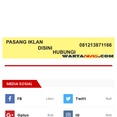
MEDIA SOSIAL
FB
Twitt
Likes
Ikuti
Gplus
IG
Ikuti
Ikuti