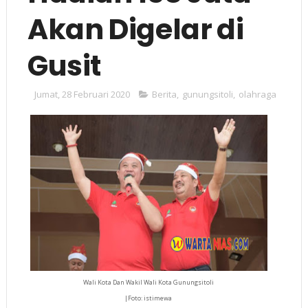
Akan Digelar di
Gusit
Jumat, 28 Februari 2020
Berita
,
gunungsitoli
,
olahraga
Wali Kota Dan Wakil Wali Kota Gunungsitoli
|Foto: istimewa