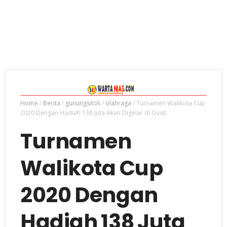
Home
/
Berita
/
gunungsitoli
/
olahraga
/
Turnamen Walikota Cup
2020 Dengan Hadiah 138 Juta Akan Digelar di Gusit
Turnamen
Walikota Cup
2020 Dengan
Hadiah 138 Juta