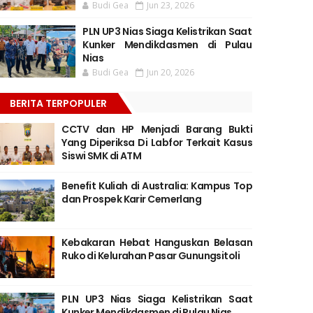
Budi Gea
Jun 23, 2026
PLN UP3 Nias Siaga Kelistrikan Saat
Kunker Mendikdasmen di Pulau
Nias
Budi Gea
Jun 20, 2026
BERITA TERPOPULER
CCTV dan HP Menjadi Barang Bukti
Yang Diperiksa Di Labfor Terkait Kasus
Siswi SMK di ATM
Benefit Kuliah di Australia: Kampus Top
dan Prospek Karir Cemerlang
Kebakaran Hebat Hanguskan Belasan
Ruko di Kelurahan Pasar Gunungsitoli
PLN UP3 Nias Siaga Kelistrikan Saat
Kunker Mendikdasmen di Pulau Nias