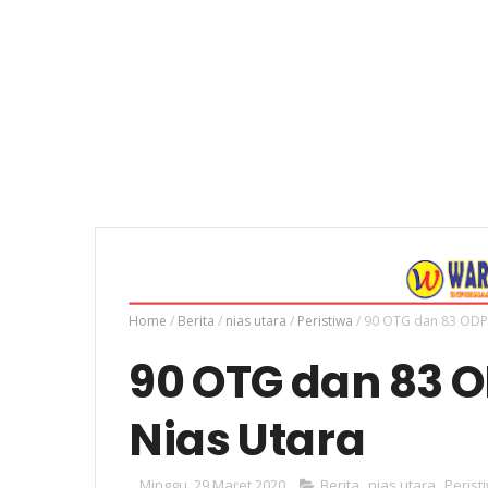
Home
/
Berita
/
nias utara
/
Peristiwa
/
90 OTG dan 83 ODP 
90 OTG dan 83 O
Nias Utara
Minggu, 29 Maret 2020
Berita
,
nias utara
,
Perist