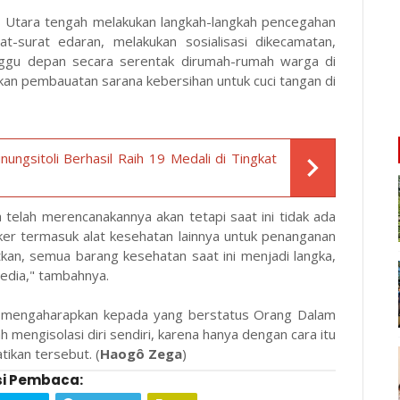
as Utara tengah melakukan langkah-langkah pencegahan
at-surat edaran, melakukan sosialisasi dikecamatan,
inggu depan secara serentak dirumah-rumah warga di
an pembauatan sarana kebersihan untuk cuci tangan di
nungsitoli Berhasil Raih 19 Medali di Tingkat
telah merencanakannya akan tetapi saat ini tidak ada
ker termasuk alat kesehatan lainnya untuk penanganan
tkan, semua barang kesehatan saat ini menjadi langka,
edia," tambahnya.
ua mengaharapkan kepada yang berstatus Orang Dalam
 mengisolasi diri sendiri, karena hanya dengan cara itu
ikan tersebut. (
Haogô Zega
)
i Pembaca: