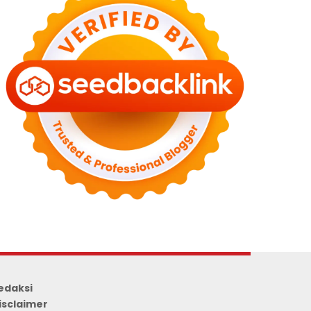
edaksi
isclaimer