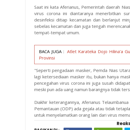
Saat ini kata Aferianus, Pemerintah daerah Ni
virus corona ini diantaranya menerbitkan sur
desinfeksi ditiap kecamatan dan berlanjut m
sebelas kecamatan dan juga tengah merencanak
tempat-tempat umum.
BACA JUGA :
Atlet Karateka Dojo Hilina’a Gu
Provinsi
"Seperti pengadaan masker, Pemda Nias Utara 
lagi ketersediaan masker itu, bukan hanya mas
pencegahan virus corona ini juga susah didapa
meski pun ada uang namun barangnya tidak ters
Diakhir keterangannya, Aferianus Telaumban
Pemantauan (ODP) ada gejala atau tidak tetaplah
untuk menyelamatkan orang lain dari virus memat
Reaks
BAGIKAN DI :