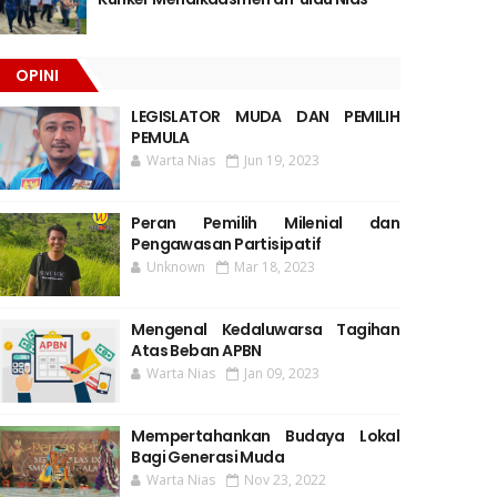
OPINI
LEGISLATOR MUDA DAN PEMILIH
PEMULA
Warta Nias
Jun 19, 2023
Peran Pemilih Milenial dan
Pengawasan Partisipatif
Unknown
Mar 18, 2023
Mengenal Kedaluwarsa Tagihan
Atas Beban APBN
Warta Nias
Jan 09, 2023
Mempertahankan Budaya Lokal
Bagi Generasi Muda
Warta Nias
Nov 23, 2022