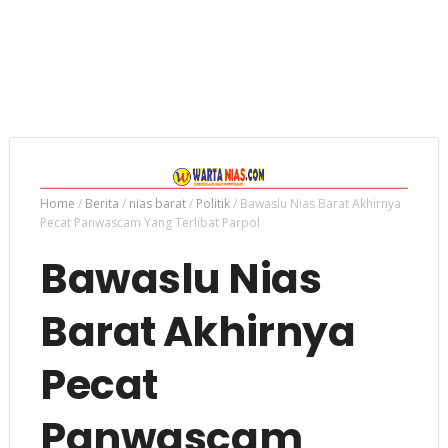
Home
/
Berita
/
nias barat
/
Politik
/
Bawaslu Nias Barat Akhirnya
Pecat Panwascam Yang Terlibat Parpol
Bawaslu Nias
Barat Akhirnya
Pecat
Panwascam