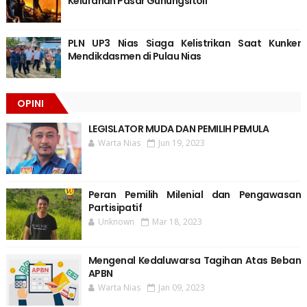
Kelurahan Pasar Gunungsitoli
PLN UP3 Nias Siaga Kelistrikan Saat Kunker
Mendikdasmen di Pulau Nias
OPINI
LEGISLATOR MUDA DAN PEMILIH PEMULA
Warta Nias
Jun 19, 2023
Peran Pemilih Milenial dan Pengawasan
Partisipatif
Unknown
Mar 18, 2023
Mengenal Kedaluwarsa Tagihan Atas Beban
APBN
Warta Nias
Jan 09, 2023