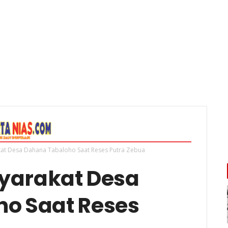
akat Desa Dahana Tabaloho Saat Reses Putra Zebua
syarakat Desa
o Saat Reses