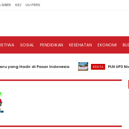
 SIBER
KEJ
UU PERS
RISTIWA
SOSIAL
PENDIDIKAN
KESEHATAN
EKONOMI
BU
ng Hadir di Pasar Indonesia
PLN UP3 Nias Ber
BERITA