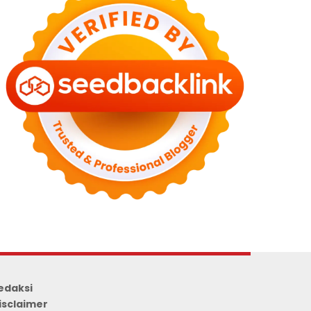
edaksi
isclaimer