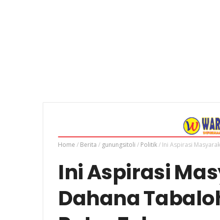
Home
/
Berita
/
gunungsitoli
/
Politik
/
Ini Aspirasi Masyar
Ini Aspirasi Ma
Dahana Tabaloh