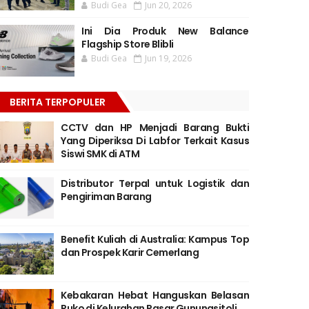
Budi Gea
Jun 20, 2026
Ini Dia Produk New Balance
Flagship Store Blibli
Budi Gea
Jun 19, 2026
BERITA TERPOPULER
CCTV dan HP Menjadi Barang Bukti
Yang Diperiksa Di Labfor Terkait Kasus
Siswi SMK di ATM
Distributor Terpal untuk Logistik dan
Pengiriman Barang
Benefit Kuliah di Australia: Kampus Top
dan Prospek Karir Cemerlang
Kebakaran Hebat Hanguskan Belasan
Ruko di Kelurahan Pasar Gunungsitoli