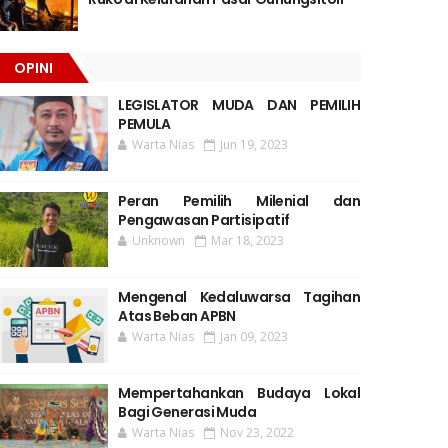
OPINI
LEGISLATOR MUDA DAN PEMILIH
PEMULA
Warta Nias
Jun 19, 2023
Peran Pemilih Milenial dan
Pengawasan Partisipatif
Unknown
Mar 18, 2023
Mengenal Kedaluwarsa Tagihan
Atas Beban APBN
Warta Nias
Jan 09, 2023
Mempertahankan Budaya Lokal
Bagi Generasi Muda
Warta Nias
Nov 23, 2022