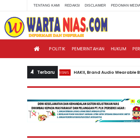
TENTANG KAMI
REDAKSI
DISCLAIMER
PEDOMAN MEDIA
POLITIK
PEMERINTAHAN
HUKUM
PE
Terbaru
HAKII, Brand Audio Wearable Baru ya
BISNIS