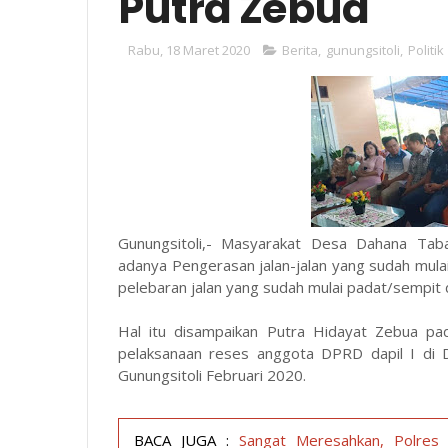
Putra Zebua
Rabu, 18 Maret 2020
Berita
,
gunungsitoli
,
Politik
Gunungsitoli,- Masyarakat Desa Dahana Tab
adanya
Pengerasan jalan-jalan yang sudah mula
pelebaran jalan yang sudah mulai padat/sempit d
Hal itu disampaikan Putra Hidayat Zebua pa
pelaksanaan reses anggota DPRD dapil I di 
Gunungsitoli Februari 2020.
BACA JUGA :
Sangat Meresahkan, Polres