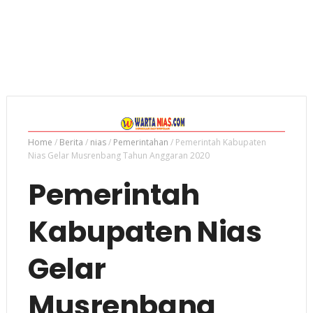
Home
/
Berita
/
nias
/
Pemerintahan
/
Pemerintah Kabupaten
Nias Gelar Musrenbang Tahun Anggaran 2020
Pemerintah
Kabupaten Nias
Gelar
Musrenbang