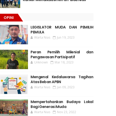
OPINI
LEGISLATOR MUDA DAN PEMILIH
PEMULA
Warta Nias
Jun 19, 2023
Peran Pemilih Milenial dan
Pengawasan Partisipatif
Unknown
Mar 18, 2023
Mengenal Kedaluwarsa Tagihan
Atas Beban APBN
Warta Nias
Jan 09, 2023
Mempertahankan Budaya Lokal
Bagi Generasi Muda
Warta Nias
Nov 23, 2022