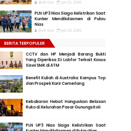
Budi Gea
Jun 23, 2026
PLN UP3 Nias Siaga Kelistrikan Saat
Kunker Mendikdasmen di Pulau
Nias
Budi Gea
Jun 20, 2026
BERITA TERPOPULER
CCTV dan HP Menjadi Barang Bukti
Yang Diperiksa Di Labfor Terkait Kasus
Siswi SMK di ATM
Benefit Kuliah di Australia: Kampus Top
dan Prospek Karir Cemerlang
Kebakaran Hebat Hanguskan Belasan
Ruko di Kelurahan Pasar Gunungsitoli
PLN UP3 Nias Siaga Kelistrikan Saat
Kunker Mendikdasmen di Pulau Nias