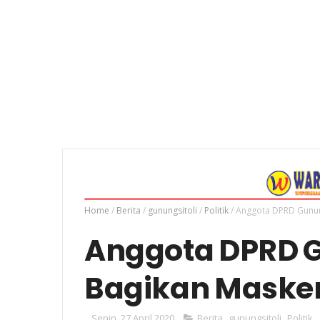
Home
/
Berita
/
gunungsitoli
/
Politik
/
Anggota DPRD Gunung
Anggota DPRD Gu
Bagikan Masker
Senin, 27 April 2020
Berita
,
gunungsitoli
,
Politik