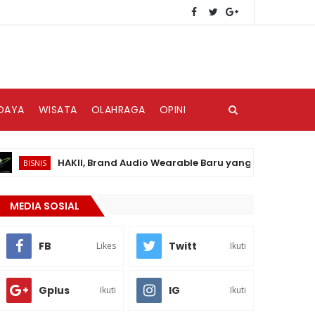
DAYA
WISATA
OLAHRAGA
OPINI
HAKII, Brand Audio Wearable Baru yang Hadir di Pasar In
ISNIS
MEDIA SOSIAL
FB
Twitt
Likes
Ikuti
Gplus
IG
Ikuti
Ikuti