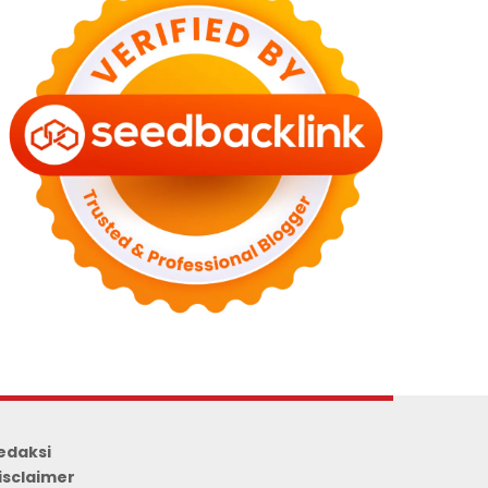
edaksi
isclaimer