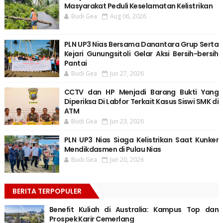
Masyarakat Peduli Keselamatan Kelistrikan
Budi Gea
Aug 06, 2026
PLN UP3 Nias Bersama Danantara Grup Serta
Kejari Gunungsitoli Gelar Aksi Bersih-bersih
Pantai
Budi Gea
Jun 27, 2026
CCTV dan HP Menjadi Barang Bukti Yang
Diperiksa Di Labfor Terkait Kasus Siswi SMK di
ATM
Budi Gea
Jun 23, 2026
PLN UP3 Nias Siaga Kelistrikan Saat Kunker
Mendikdasmen di Pulau Nias
Budi Gea
Jun 20, 2026
BERITA TERPOPULER
Benefit Kuliah di Australia: Kampus Top dan
Prospek Karir Cemerlang