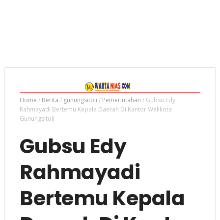
Home
/
Berita
/
gunungsitoli
/
Pemerintahan
/
Gubsu Edy
Rahmayadi Bertemu Kepala Daerah Di Kantor Walikota
Gunungsitoli
Gubsu Edy
Rahmayadi
Bertemu Kepala