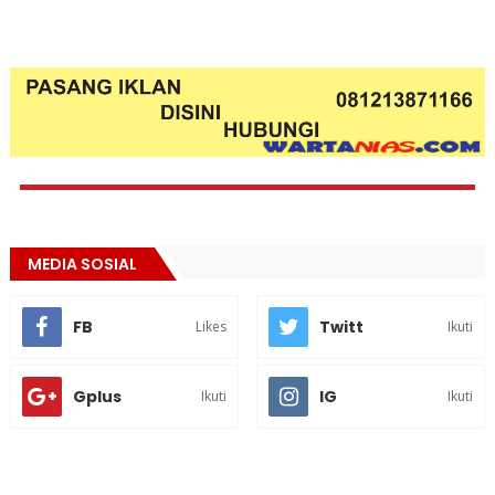
MEDIA SOSIAL
FB
Twitt
Likes
Ikuti
Gplus
IG
Ikuti
Ikuti