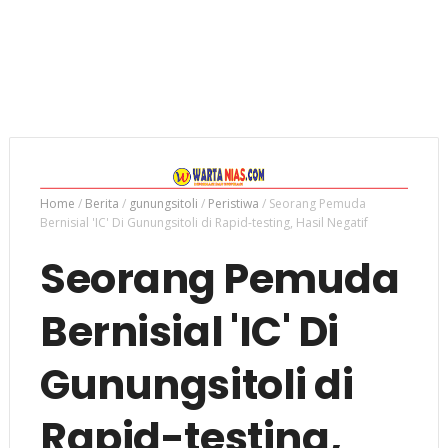
Home
/
Berita
/
gunungsitoli
/
Peristiwa
/
Seorang Pemuda
Bernisial 'IC' Di Gunungsitoli di Rapid-testing, Hasil Negatif
Seorang Pemuda
Bernisial 'IC' Di
Gunungsitoli di
Rapid-testing,