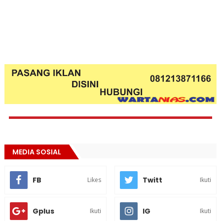
MEDIA SOSIAL
FB
Twitt
Likes
Ikuti
Gplus
IG
Ikuti
Ikuti