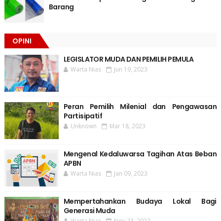
Barang
OPINI
LEGISLATOR MUDA DAN PEMILIH PEMULA
Warta Nias
Jun 19, 2023
Peran Pemilih Milenial dan Pengawasan
Partisipatif
Unknown
Mar 18, 2023
Mengenal Kedaluwarsa Tagihan Atas Beban
APBN
Warta Nias
Jan 09, 2023
Mempertahankan Budaya Lokal Bagi
Generasi Muda
Warta Nias
Nov 23, 2022