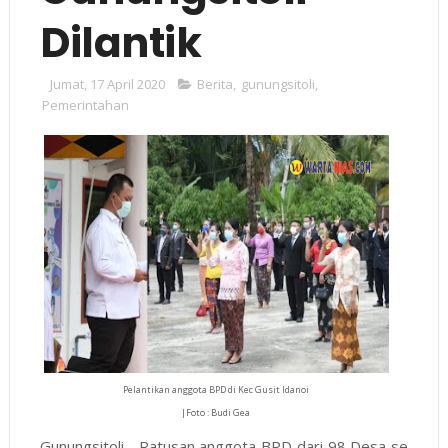
Dilantik
Jumat, 17 April 2020
Berita
,
gunungsitoli
,
Pemerintahan
Pelantikan anggota BPD di Kec Gusit Idanoi
|Foto : Budi Gea
Gunungsitoli,- Ratusan anggota BPD dari 98 Desa se