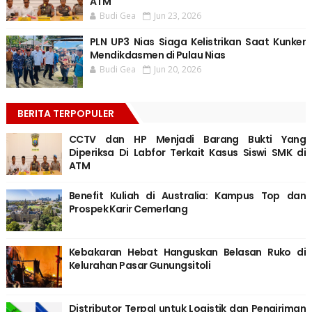
ATM
Budi Gea
Jun 23, 2026
PLN UP3 Nias Siaga Kelistrikan Saat Kunker
Mendikdasmen di Pulau Nias
Budi Gea
Jun 20, 2026
BERITA TERPOPULER
CCTV dan HP Menjadi Barang Bukti Yang
Diperiksa Di Labfor Terkait Kasus Siswi SMK di
ATM
Benefit Kuliah di Australia: Kampus Top dan
Prospek Karir Cemerlang
Kebakaran Hebat Hanguskan Belasan Ruko di
Kelurahan Pasar Gunungsitoli
Distributor Terpal untuk Logistik dan Pengiriman