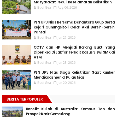
Masyarakat Peduli Keselamatan Kelistrikan
Budi Gea
Aug 06, 2026
PLN UP3 Nias Bersama Danantara Grup Serta
Kejari Gunungsitoli Gelar Aksi Bersih-bersih
Pantai
Budi Gea
Jun 27, 2026
CCTV dan HP Menjadi Barang Bukti Yang
Diperiksa Di Labfor Terkait Kasus Siswi SMK di
ATM
Budi Gea
Jun 23, 2026
PLN UP3 Nias Siaga Kelistrikan Saat Kunker
Mendikdasmen di Pulau Nias
Budi Gea
Jun 20, 2026
BERITA TERPOPULER
Benefit Kuliah di Australia: Kampus Top dan
Prospek Karir Cemerlang