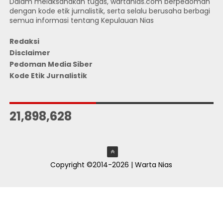
Dalam melaksanakan tugas, wartanias.com berpedoman
dengan kode etik jurnalistik, serta selalu berusaha berbagi
semua informasi tentang Kepulauan Nias
Redaksi
Disclaimer
Pedoman Media Siber
Kode Etik Jurnalistik
JUMLAH PENGUNJUNG
21,898,628
Copyright ©2014-2026 | Warta Nias
ThemeXpose