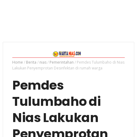
Home
/
Berita
/
nias
/
Pemerintahan
/
Pemdes Tulumbaho di Nias
Lakukan Penyemprotan Desinfektan di rumah warga
Pemdes
Tulumbaho di
Nias Lakukan
Penyemprotan