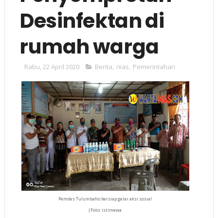
Desinfektan di
rumah warga
Rabu, 22 April 2020
Berita
,
nias
,
Pemerintahan
Pemdes Tulumbaho bersiap gelar aksi sosial
|Foto: istimewa