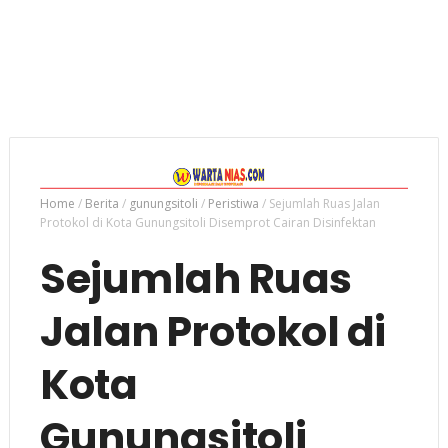
Home
/
Berita
/
gunungsitoli
/
Peristiwa
/
Sejumlah Ruas Jalan
Protokol di Kota Gunungsitoli Disemprot Cairan Disinfektan
Sejumlah Ruas
Jalan Protokol di
Kota
Gunungsitoli