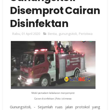
Disemprot Cairan
Disinfektan
Rabu, 01 April 2020
Berita
,
gunungsitoli
,
Peristiwa
Mobil pemadam kebakaran menyemprot
Cairan disinfektan |Foto: istimewa
Gunungsitoli, - Sejumlah ruas jalan protokol yang