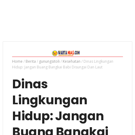
Home
/
Berita
/
gunungsitoli
/
Kesehatan
/
Dinas Lingkungan
Hidup: Jangan Buang Bangkai Babi Disungai Dan Laut
Dinas
Lingkungan
Hidup: Jangan
Buang Bangkai