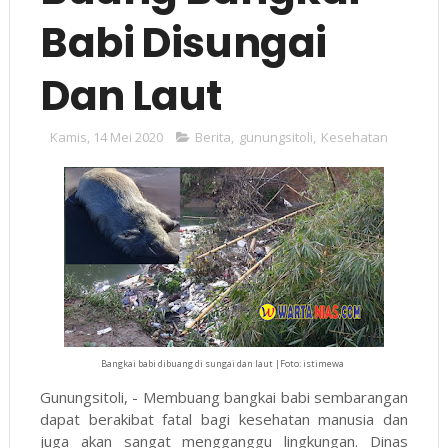
Babi Disungai
Dan Laut
Kamis, 14 Mei 2020
Berita
,
gunungsitoli
,
Kesehatan
Bangkai babi dibuang di sungai dan laut |Foto: istimewa
Gunungsitoli, - Membuang bangkai babi sembarangan
dapat berakibat fatal bagi kesehatan manusia dan
juga akan sangat mengganggu lingkungan. Dinas