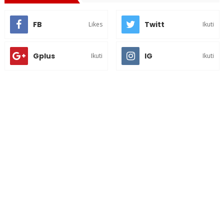
FB
Twitt
Likes
Ikuti
Gplus
IG
Ikuti
Ikuti