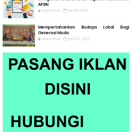
APBN
Warta Nias
Jan 09, 2023
Mempertahankan Budaya Lokal Bagi
Generasi Muda
Warta Nias
Nov 23, 2022