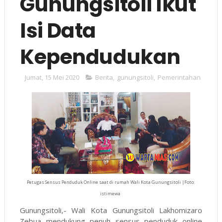
Gunungsitoli Ikut
Isi Data
Kependudukan
Jumat, 15 Mei 2020
Berita
,
gunungsitoli
,
Pemerintahan
Petugas Sensus Penduduk Online saat di rumah Wali Kota Gunungsitoli |Foto:
istimewa
Gunungsitoli,- Wali Kota Gunungsitoli Lakhomizaro
Zebua mendukung penuh sensus penduduk online