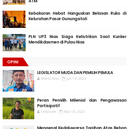
ATM
Kebakaran Hebat Hanguskan Belasan Ruko di
Kelurahan Pasar Gunungsitoli
PLN UP3 Nias Siaga Kelistrikan Saat Kunker
Mendikdasmen di Pulau Nias
OPINI
LEGISLATOR MUDA DAN PEMILIH PEMULA
Warta Nias
Jun 19, 2023
Peran Pemilih Milenial dan Pengawasan
Partisipatif
Unknown
Mar 18, 2023
Mengenal Kedaluwarsa Tagihan Atas Beban