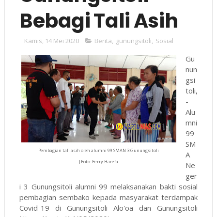
Bebagi Tali Asih
Kamis, 14 Mei 2020
Berita
,
gunungsitoli
,
Sosial
Gu
nun
gsi
toli,
-
Alu
mni
99
SM
Pembagian tali asih oleh alumni 99 SMAN 3 Gunungsitoli
A
|Foto: Ferry Harefa
Ne
ger
i 3 Gunungsitoli alumni 99 melaksanakan bakti sosial
pembagian sembako kepada masyarakat terdampak
Covid-19 di Gunungsitoli Alo'oa dan Gunungsitoli