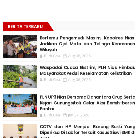
BERITA TERBARU
Bertemu Pengemudi Maxim, Kapolres Nias:
Jadikan Ojol Mata dan Telinga Keamanan
Wilayah
Budi Gea
Aug 08, 2026
Waspadai Cuaca Ekstrim, PLN Nias Himbau
Masyarakat Peduli Keselamatan Kelistrikan
Budi Gea
Aug 06, 2026
PLN UP3 Nias Bersama Danantara Grup Serta
Kejari Gunungsitoli Gelar Aksi Bersih-bersih
Pantai
Budi Gea
Jun 27, 2026
CCTV dan HP Menjadi Barang Bukti Yang
Diperiksa Di Labfor Terkait Kasus Siswi SMK di