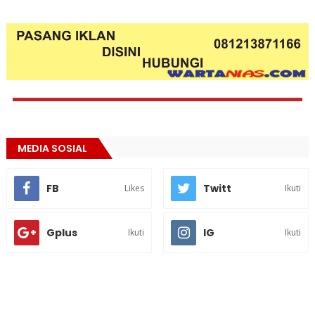
MEDIA SOSIAL
FB
Twitt
Likes
Ikuti
Gplus
IG
Ikuti
Ikuti