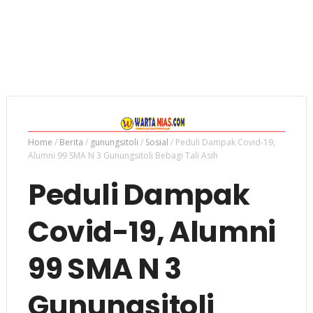
Home
/
Berita
/
gunungsitoli
/
Sosial
/
Peduli Dampak Covid-19,
Alumni 99 SMA N 3 Gunungsitoli Bebagi Tali Asih
Peduli Dampak
Covid-19, Alumni
99 SMA N 3
Gunungsitoli