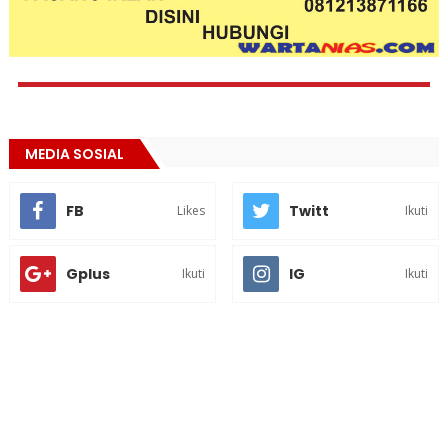
MEDIA SOSIAL
FB
Twitt
Likes
Ikuti
Gplus
IG
Ikuti
Ikuti