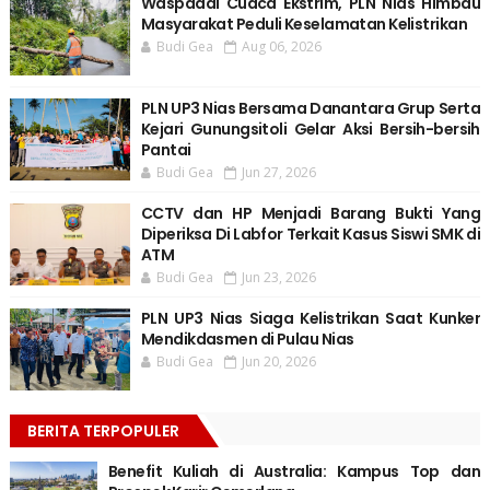
Waspadai Cuaca Ekstrim, PLN Nias Himbau
Masyarakat Peduli Keselamatan Kelistrikan
Budi Gea
Aug 06, 2026
PLN UP3 Nias Bersama Danantara Grup Serta
Kejari Gunungsitoli Gelar Aksi Bersih-bersih
Pantai
Budi Gea
Jun 27, 2026
CCTV dan HP Menjadi Barang Bukti Yang
Diperiksa Di Labfor Terkait Kasus Siswi SMK di
ATM
Budi Gea
Jun 23, 2026
PLN UP3 Nias Siaga Kelistrikan Saat Kunker
Mendikdasmen di Pulau Nias
Budi Gea
Jun 20, 2026
BERITA TERPOPULER
Benefit Kuliah di Australia: Kampus Top dan