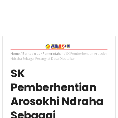
Home
/
Berita
/
nias
/
Pemerintahan
/
SK Pemberhentian Arosokhi
Ndraha Sebagai Perangkat Desa Dibatalkan
SK
Pemberhentian
Arosokhi Ndraha
Sebagai