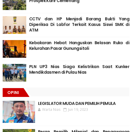
Prospek Karir Cemerlang
CCTV dan HP Menjadi Barang Bukti Yang
Diperiksa Di Labfor Terkait Kasus Siswi SMK di
ATM
Kebakaran Hebat Hanguskan Belasan Ruko di
Kelurahan Pasar Gunungsitoli
PLN UP3 Nias Siaga Kelistrikan Saat Kunker
Mendikdasmen di Pulau Nias
OPINI
LEGISLATOR MUDA DAN PEMILIH PEMULA
Warta Nias
Jun 19, 2023
Peran Pemilih Milenial dan Pengawasan