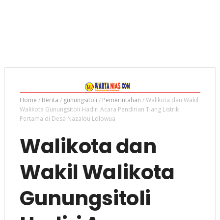
Home
/
Berita
/
gunungsitoli
/
Pemerintahan
/
Walikota dan Wakil
Walikota Gunungsitoli Hadiri Acara Pendirian Tiang Listrik
Pertama di Desa Nazalou Lolowua
Walikota dan
Wakil Walikota
Gunungsitoli