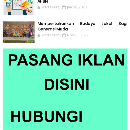
APBN
Warta Nias
Jan 09, 2023
Mempertahankan Budaya Lokal Bagi
Generasi Muda
Warta Nias
Nov 23, 2022