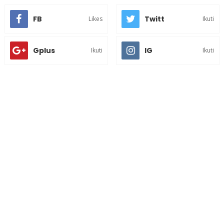
FB
Twitt
Likes
Ikuti
Gplus
IG
Ikuti
Ikuti