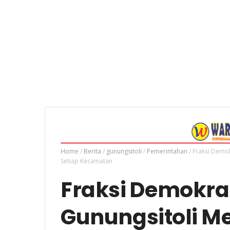
Home
/
Berita
/
gunungsitoli
/
Pemerintahan
/
Fraksi Demo
Setiap Kecamatan
Fraksi Demokra
Gunungsitoli 