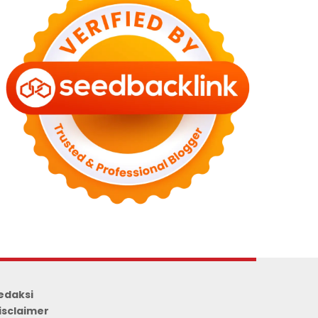
edaksi
isclaimer