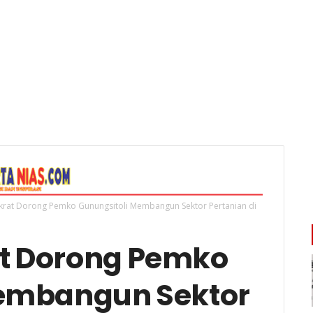
krat Dorong Pemko Gunungsitoli Membangun Sektor Pertanian di
t Dorong Pemko
Membangun Sektor