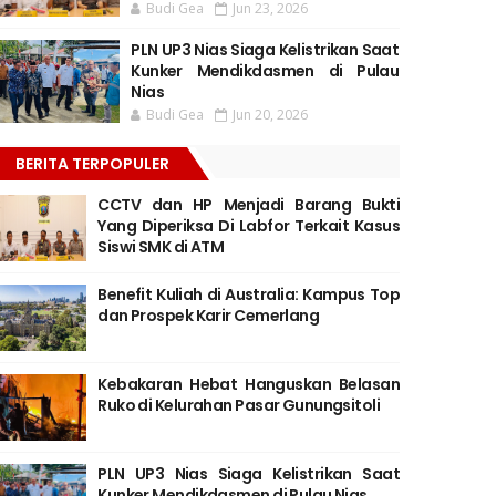
Budi Gea
Jun 23, 2026
PLN UP3 Nias Siaga Kelistrikan Saat
Kunker Mendikdasmen di Pulau
Nias
Budi Gea
Jun 20, 2026
BERITA TERPOPULER
CCTV dan HP Menjadi Barang Bukti
Yang Diperiksa Di Labfor Terkait Kasus
Siswi SMK di ATM
Benefit Kuliah di Australia: Kampus Top
dan Prospek Karir Cemerlang
Kebakaran Hebat Hanguskan Belasan
Ruko di Kelurahan Pasar Gunungsitoli
PLN UP3 Nias Siaga Kelistrikan Saat
Kunker Mendikdasmen di Pulau Nias