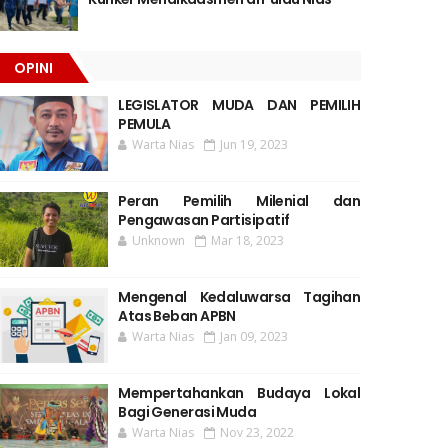
OPINI
LEGISLATOR MUDA DAN PEMILIH
PEMULA
Warta Nias
Jun 19, 2023
Peran Pemilih Milenial dan
Pengawasan Partisipatif
Unknown
Mar 18, 2023
Mengenal Kedaluwarsa Tagihan
Atas Beban APBN
Warta Nias
Jan 09, 2023
Mempertahankan Budaya Lokal
Bagi Generasi Muda
Warta Nias
Nov 23, 2022