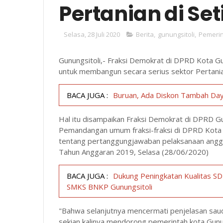
Pertanian di S
Selasa, 28 Juli 2020
Berita
,
gunungsitoli
,
Pemeri
Gunungsitoli,- Fraksi Demokrat di DPRD Kota G
untuk membangun secara serius sektor Pertanian
BACA JUGA :
Buruan, Ada Diskon Tambah Daya
Hal itu disampaikan Fraksi Demokrat di DPRD G
Pemandangan umum fraksi-fraksi di DPRD Kota 
tentang pertanggungjawaban pelaksanaan angga
Tahun Anggaran 2019, Selasa (28/06/2020)
BACA JUGA :
Dukung Peningkatan Kualitas S
SMKS BNKP Gunungsitoli
"Bahwa selanjutnya mencermati penjelasan saud
sekian kalinya mendorong pemerintah kota Gunu