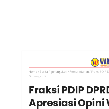
Home
/
Berita
/
gunungsitoli
/
Pemerintahan
/
Fraksi PDIP 
Gunungsitoli
Fraksi PDIP DPR
Apresiasi Opini