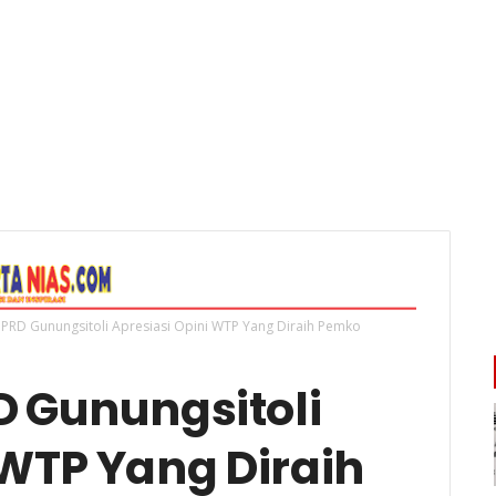
DPRD Gunungsitoli Apresiasi Opini WTP Yang Diraih Pemko
D Gunungsitoli
 WTP Yang Diraih