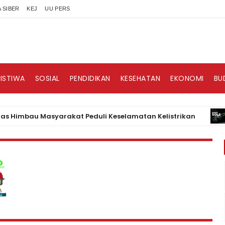
 SIBER
KEJ
UU PERS
RISTIWA
SOSIAL
PENDIDIKAN
KESEHATAN
EKONOMI
BU
bau Masyarakat Peduli Keselamatan Kelistrikan
BISNI