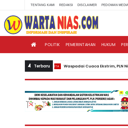
TENTANG KAMI
REDAKSI
DISCLAIMER
PEDOMAN MEDIA
POLITIK
PEMERINTAHAN
HUKUM
PE
Terbaru
Waspadai Cuaca Ekstrim, PLN Nias Him
BERITA