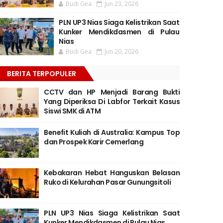
Budi Gea
Jun 23, 2026
PLN UP3 Nias Siaga Kelistrikan Saat
Kunker Mendikdasmen di Pulau
Nias
Budi Gea
Jun 20, 2026
BERITA TERPOPULER
CCTV dan HP Menjadi Barang Bukti
Yang Diperiksa Di Labfor Terkait Kasus
Siswi SMK di ATM
Benefit Kuliah di Australia: Kampus Top
dan Prospek Karir Cemerlang
Kebakaran Hebat Hanguskan Belasan
Ruko di Kelurahan Pasar Gunungsitoli
PLN UP3 Nias Siaga Kelistrikan Saat
Kunker Mendikdasmen di Pulau Nias