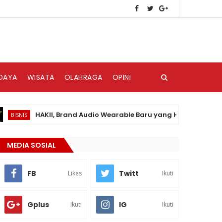
DAYA
WISATA
OLAHRAGA
OPINI
HAKII, Brand Audio Wearable Baru yang Hadir di Pasar Indon
S
MEDIA SOSIAL
FB
Twitt
Likes
Ikuti
Gplus
IG
Ikuti
Ikuti