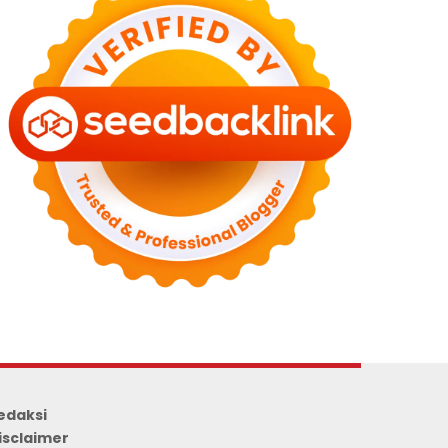
edaksi
isclaimer