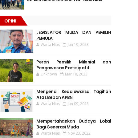
OPINI
LEGISLATOR MUDA DAN PEMILIH
PEMULA
Warta Nias
Jun 19, 2023
Peran Pemilih Milenial dan
Pengawasan Partisipatif
Unknown
Mar 18, 2023
Mengenal Kedaluwarsa Tagihan
Atas Beban APBN
Warta Nias
Jan 09, 2023
Mempertahankan Budaya Lokal
Bagi Generasi Muda
Warta Nias
Nov 23, 2022