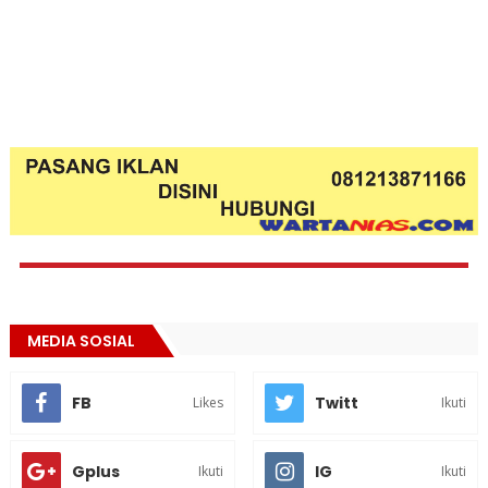
MEDIA SOSIAL
FB
Twitt
Likes
Ikuti
Gplus
IG
Ikuti
Ikuti