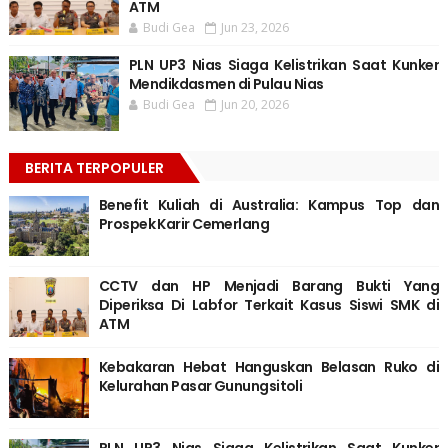
ATM
Budi Gea
Jun 23, 2026
PLN UP3 Nias Siaga Kelistrikan Saat Kunker
Mendikdasmen di Pulau Nias
Budi Gea
Jun 20, 2026
BERITA TERPOPULER
Benefit Kuliah di Australia: Kampus Top dan
Prospek Karir Cemerlang
CCTV dan HP Menjadi Barang Bukti Yang
Diperiksa Di Labfor Terkait Kasus Siswi SMK di
ATM
Kebakaran Hebat Hanguskan Belasan Ruko di
Kelurahan Pasar Gunungsitoli
PLN UP3 Nias Siaga Kelistrikan Saat Kunker