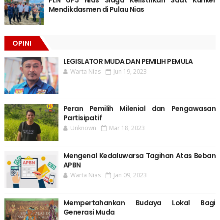
Mendikdasmen di Pulau Nias
OPINI
LEGISLATOR MUDA DAN PEMILIH PEMULA
Warta Nias
Jun 19, 2023
Peran Pemilih Milenial dan Pengawasan
Partisipatif
Unknown
Mar 18, 2023
Mengenal Kedaluwarsa Tagihan Atas Beban
APBN
Warta Nias
Jan 09, 2023
Mempertahankan Budaya Lokal Bagi
Generasi Muda