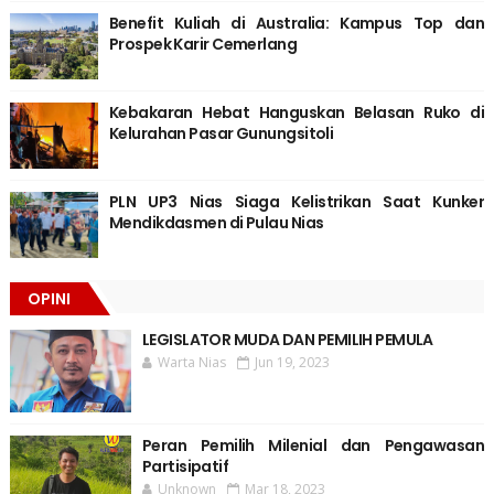
Benefit Kuliah di Australia: Kampus Top dan
Prospek Karir Cemerlang
Kebakaran Hebat Hanguskan Belasan Ruko di
Kelurahan Pasar Gunungsitoli
PLN UP3 Nias Siaga Kelistrikan Saat Kunker
Mendikdasmen di Pulau Nias
OPINI
LEGISLATOR MUDA DAN PEMILIH PEMULA
Warta Nias
Jun 19, 2023
Peran Pemilih Milenial dan Pengawasan
Partisipatif
Unknown
Mar 18, 2023