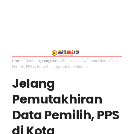
Home
/
Berita
/
gunungsitoli
/
Politik
/
Jelang Pemutakhiran Data
Pemilih, PPS di Kota Gunungsitoli Ikuti Bimtek
Jelang
Pemutakhiran
Data Pemilih, PPS
di Kota