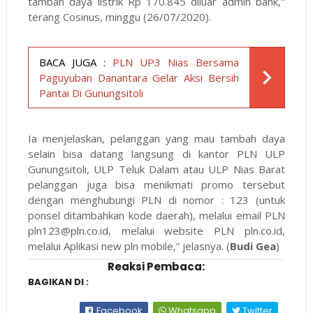
tambah daya listrik Rp 170.845 diluar admin bank,"
terang Cosinus, minggu (26/07/2020).
BACA JUGA :
PLN UP3 Nias Bersama
Paguyuban Danantara Gelar Aksi Bersih
Pantai Di Gunungsitoli
Ia menjelaskan, pelanggan yang mau tambah daya
selain bisa datang langsung di kantor PLN ULP
Gunungsitoli, ULP Teluk Dalam atau ULP Nias Barat
pelanggan juga bisa menikmati promo tersebut
dengan menghubungi PLN di nomor : 123 (untuk
ponsel ditambahkan kode daerah), melalui email PLN
pln123@pln.co.id, melalui website PLN pln.co.id,
melalui Aplikasi new pln mobile,” jelasnya. (
Budi Gea
)
Reaksi Pembaca:
BAGIKAN DI :
Facebook
Whatsapp
Twitter