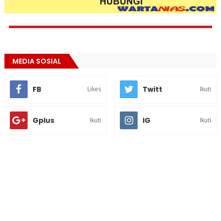
MEDIA SOSIAL
FB
Twitt
Likes
Ikuti
Gplus
IG
Ikuti
Ikuti