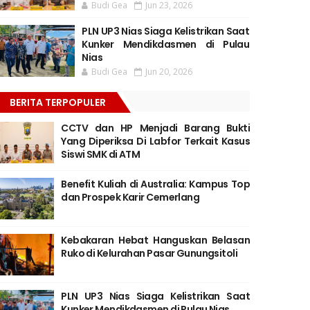
Budi Gea
Jun 23, 2026
PLN UP3 Nias Siaga Kelistrikan Saat
Kunker Mendikdasmen di Pulau
Nias
Budi Gea
Jun 20, 2026
BERITA TERPOPULER
CCTV dan HP Menjadi Barang Bukti
Yang Diperiksa Di Labfor Terkait Kasus
Siswi SMK di ATM
Benefit Kuliah di Australia: Kampus Top
dan Prospek Karir Cemerlang
Kebakaran Hebat Hanguskan Belasan
Ruko di Kelurahan Pasar Gunungsitoli
PLN UP3 Nias Siaga Kelistrikan Saat
Kunker Mendikdasmen di Pulau Nias