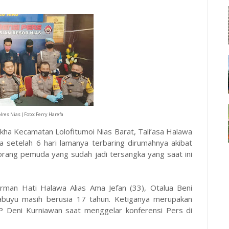
lres Nias |Foto: Ferry Harefa
kha Kecamatan Lolofitumoi Nias Barat, Tali’asa Halawa
a setelah 6 hari lamanya terbaring dirumahnya akibat
 orang pemuda yang sudah jadi tersangka yang saat ini
rman Hati Halawa Alias Ama Jefan (33), Otalua Beni
abuyu masih berusia 17 tahun. Ketiganya merupakan
P Deni Kurniawan saat menggelar konferensi Pers di