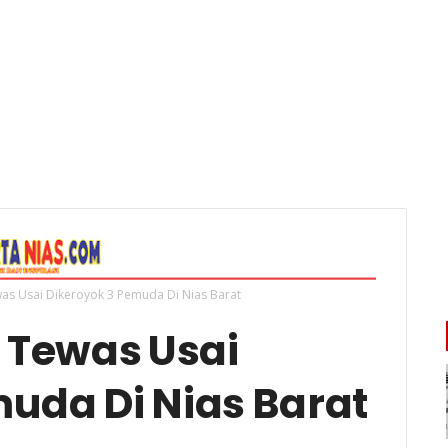
was Usai Dikeroyok 3 Pemuda Di Nias Barat
 Tewas Usai
uda Di Nias Barat