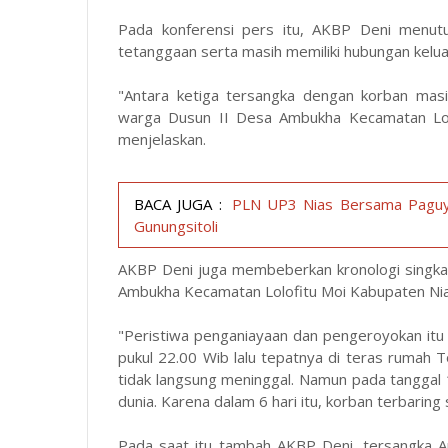
Pada konferensi pers itu, AKBP Deni menut
tetanggaan serta masih memiliki hubungan kelua
"Antara ketiga tersangka dengan korban masi
warga Dusun II Desa Ambukha Kecamatan Lol
menjelaskan.
BACA JUGA :
PLN UP3 Nias Bersama Paguyu
Gunungsitoli
AKBP Deni juga membeberkan kronologi singkat
Ambukha Kecamatan Lolofitu Moi Kabupaten Nia
"Peristiwa penganiayaan dan pengeroyokan itu 
pukul 22.00 Wib lalu tepatnya di teras rumah 
tidak langsung meninggal. Namun pada tanggal
dunia. Karena dalam 6 hari itu, korban terbarin
Pada saat itu tambah AKBP Deni, tersangka 