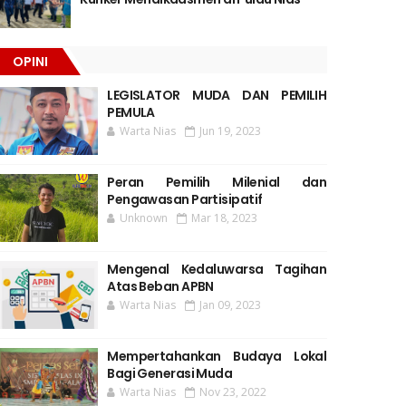
OPINI
LEGISLATOR MUDA DAN PEMILIH
PEMULA
Warta Nias
Jun 19, 2023
Peran Pemilih Milenial dan
Pengawasan Partisipatif
Unknown
Mar 18, 2023
Mengenal Kedaluwarsa Tagihan
Atas Beban APBN
Warta Nias
Jan 09, 2023
Mempertahankan Budaya Lokal
Bagi Generasi Muda
Warta Nias
Nov 23, 2022