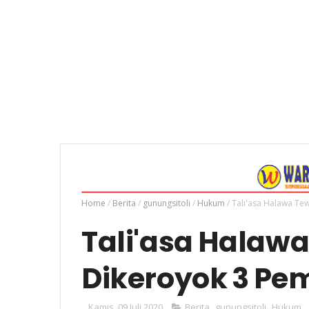
Home
/
Berita
/
gunungsitoli
/
Hukum
/
Tali'asa Halawa Te
Tali'asa Halawa
Dikeroyok 3 Pem
Kamis, 09 Juli 2020
Berita
,
gunungsitoli
,
Hukum