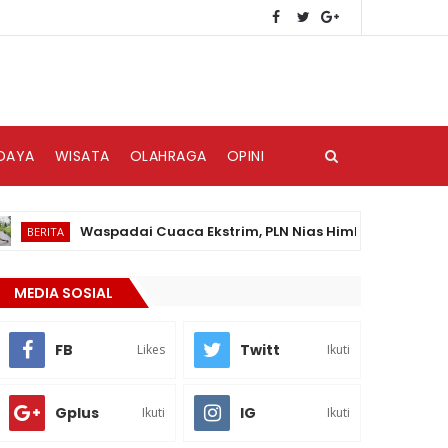
DAYA
WISATA
OLAHRAGA
OPINI
Waspadai Cuaca Ekstrim, PLN Nias Himbau Masyarakat Ped
ITA
MEDIA SOSIAL
FB
Twitt
Likes
Ikuti
Gplus
IG
Ikuti
Ikuti