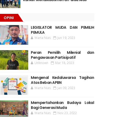
OPINI
LEGISLATOR MUDA DAN PEMILIH
PEMULA
Warta Nias
Jun 19, 2023
Peran Pemilih Milenial dan
Pengawasan Partisipatif
Unknown
Mar 18, 2023
Mengenal Kedaluwarsa Tagihan
Atas Beban APBN
Warta Nias
Jan 09, 2023
Mempertahankan Budaya Lokal
Bagi Generasi Muda
Warta Nias
Nov 23, 2022