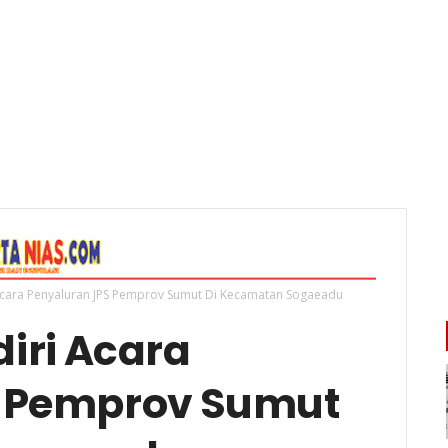
cara Penyaluran JPS Pemprov Sumut Di Kecamatan Sogaeadu
iri Acara
S Pemprov Sumut