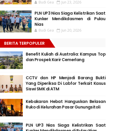
Budi Gea
Jun 23, 2026
PLN UP3 Nias Siaga Kelistrikan Saat
Kunker Mendikdasmen di Pulau
Nias
Budi Gea
Jun 20, 2026
BERITA TERPOPULER
Benefit Kuliah di Australia: Kampus Top
dan Prospek Karir Cemerlang
CCTV dan HP Menjadi Barang Bukti
Yang Diperiksa Di Labfor Terkait Kasus
Siswi SMK di ATM
Kebakaran Hebat Hanguskan Belasan
Ruko di Kelurahan Pasar Gunungsitoli
PLN UP3 Nias Siaga Kelistrikan Saat
Kunker Mendikdasmen di Pulau Nias