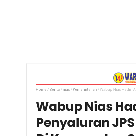
Home
/
Berita
/
nias
/
Pemerintahan
/
Wabup Nias Hadiri A
Wabup Nias Had
Penyaluran JP