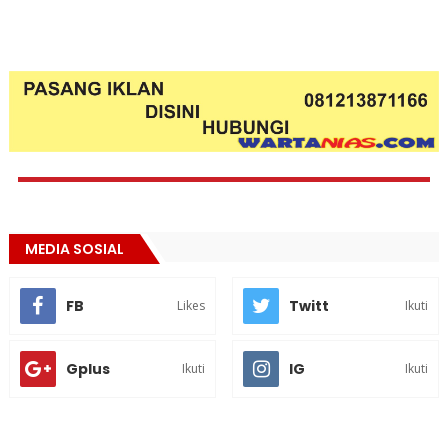
MEDIA SOSIAL
FB
Twitt
Likes
Ikuti
Gplus
IG
Ikuti
Ikuti