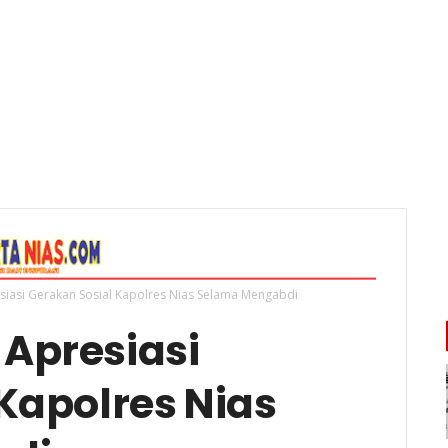
iasi Gerakan Sosial Kapolres Nias Selama Mengabdi
Apresiasi
Kapolres Nias