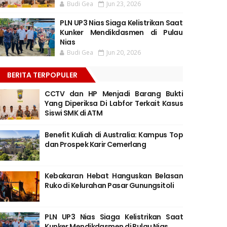
Budi Gea
Jun 23, 2026
PLN UP3 Nias Siaga Kelistrikan Saat
Kunker Mendikdasmen di Pulau
Nias
Budi Gea
Jun 20, 2026
BERITA TERPOPULER
CCTV dan HP Menjadi Barang Bukti
Yang Diperiksa Di Labfor Terkait Kasus
Siswi SMK di ATM
Benefit Kuliah di Australia: Kampus Top
dan Prospek Karir Cemerlang
Kebakaran Hebat Hanguskan Belasan
Ruko di Kelurahan Pasar Gunungsitoli
PLN UP3 Nias Siaga Kelistrikan Saat
Kunker Mendikdasmen di Pulau Nias