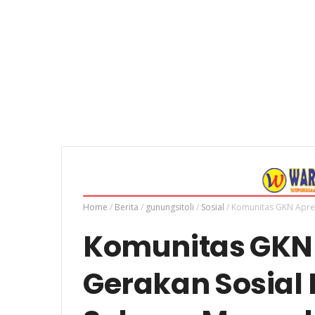
Home
/
Berita
/
gunungsitoli
/
Sosial
/
Komunitas GKN Apres
Komunitas GKN 
Gerakan Sosial 