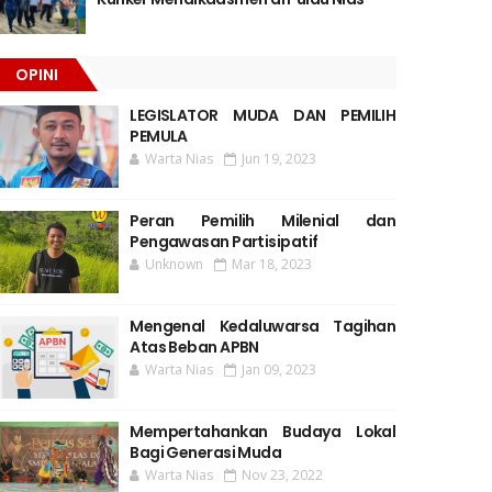
OPINI
LEGISLATOR MUDA DAN PEMILIH
PEMULA
Warta Nias
Jun 19, 2023
Peran Pemilih Milenial dan
Pengawasan Partisipatif
Unknown
Mar 18, 2023
Mengenal Kedaluwarsa Tagihan
Atas Beban APBN
Warta Nias
Jan 09, 2023
Mempertahankan Budaya Lokal
Bagi Generasi Muda
Warta Nias
Nov 23, 2022