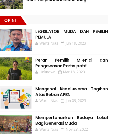
OPINI
LEGISLATOR MUDA DAN PEMILIH
PEMULA
Warta Nias
Jun 19, 2023
Peran Pemilih Milenial dan
Pengawasan Partisipatif
Unknown
Mar 18, 2023
Mengenal Kedaluwarsa Tagihan
Atas Beban APBN
Warta Nias
Jan 09, 2023
Mempertahankan Budaya Lokal
Bagi Generasi Muda
Warta Nias
Nov 23, 2022