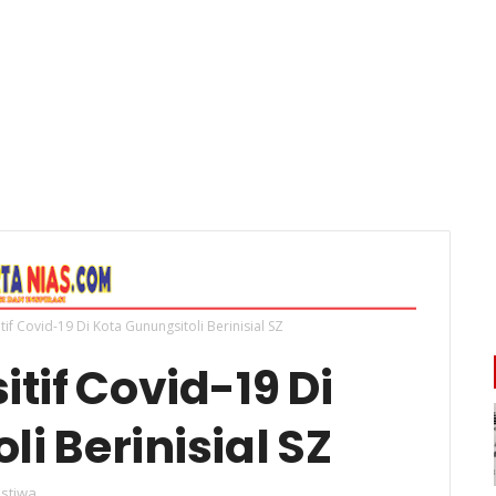
tif Covid-19 Di Kota Gunungsitoli Berinisial SZ
itif Covid-19 Di
i Berinisial SZ
istiwa