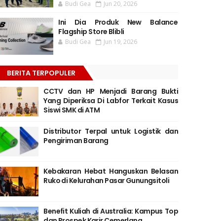
Budi Gea
Jun 20, 2026
Ini Dia Produk New Balance
Flagship Store Blibli
Budi Gea
Jun 19, 2026
BERITA TERPOPULER
CCTV dan HP Menjadi Barang Bukti
Yang Diperiksa Di Labfor Terkait Kasus
Siswi SMK di ATM
Distributor Terpal untuk Logistik dan
Pengiriman Barang
Kebakaran Hebat Hanguskan Belasan
Ruko di Kelurahan Pasar Gunungsitoli
Benefit Kuliah di Australia: Kampus Top
dan Prospek Karir Cemerlang