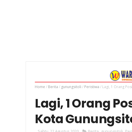
Home
/
Berita
/
gunungsitoli
/
Peristiwa
/
Lagi, 1 Orang Posi
Lagi, 1 Orang Pos
Kota Gunungsitol
Sabtu, 22 Agustus 2020
Berita
,
gunungsitoli
,
Per