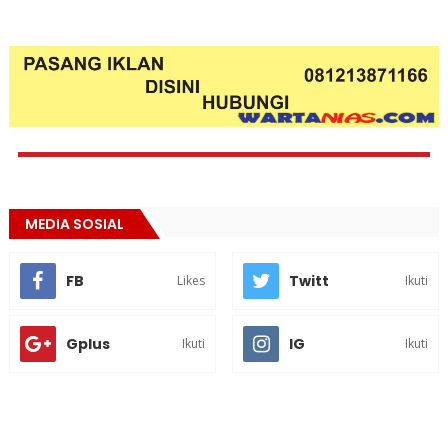
MEDIA SOSIAL
FB
Twitt
Likes
Ikuti
Gplus
IG
Ikuti
Ikuti