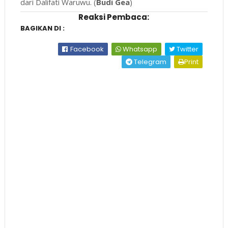
dari Dalifati Waruwu. (
Budi Gea
)
Reaksi Pembaca:
BAGIKAN DI :
Facebook
Whatsapp
Twitter
Telegram
Print