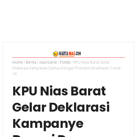
Home
/
Berita
/
nias barat
/
Politik
/
KPU Nias Barat Gelar
Deklarasi Kampanye Damai Dengan Protokol Kesehatan Covid-
19
KPU Nias Barat
Gelar Deklarasi
Kampanye