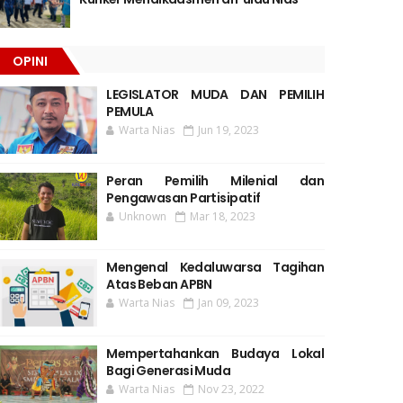
OPINI
LEGISLATOR MUDA DAN PEMILIH
PEMULA
Warta Nias
Jun 19, 2023
Peran Pemilih Milenial dan
Pengawasan Partisipatif
Unknown
Mar 18, 2023
Mengenal Kedaluwarsa Tagihan
Atas Beban APBN
Warta Nias
Jan 09, 2023
Mempertahankan Budaya Lokal
Bagi Generasi Muda
Warta Nias
Nov 23, 2022