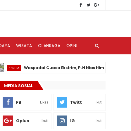
DAYA
WISATA
OLAHRAGA
OPINI
Waspadai Cuaca Ekstrim, PLN Nias Himbau Masyarakat Pedu
ITA
MEDIA SOSIAL
FB
Twitt
Likes
Ikuti
Gplus
IG
Ikuti
Ikuti