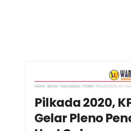
Home
/
Berita
/
nias selatan
/
Politik
/
Pilkada 2020, KPU Ni
Pilkada 2020, K
Gelar Pleno Pe