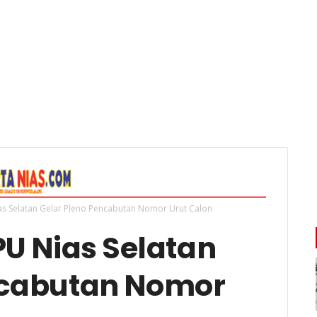
as Selatan Gelar Pleno Pencabutan Nomor Urut Calon
PU Nias Selatan
ncabutan Nomor