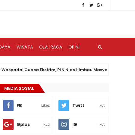
DAYA
WISATA
OLAHRAGA
OPINI
dai Cuaca Ekstrim, PLN Nias Himbau Masyarakat Peduli Keselam
MEDIA SOSIAL
FB
Twitt
Likes
Ikuti
Gplus
IG
Ikuti
Ikuti