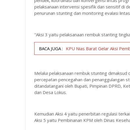
pendek, koordinasi dan konvergensi lintas prog
pelaksanaan intervensi spesifik dan sensitif di
penurunan stunting dan monitoring evalasi linta
"Aksi 3 yaitu pelaksanaan rembuk stanting tingka
BACA JUGA :
KPU Nias Barat Gelar Aksi Pem
Melalui pelaksanaan rembuk stunting dimaksud d
percepatan pencegahan dan penanggulangan stun
ditandatangani oleh Bupati, Pimpinan DPRD, Ke
dan Desa Lokus.
Kemudian Aksi 4 yaitu penerbitan regulasi terk
Aksi 5 yaitu Pembinanan KPM oleh Dinas Kesehata