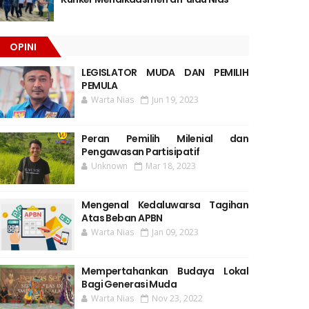
OPINI
LEGISLATOR MUDA DAN PEMILIH
PEMULA
Warta Nias
Jun 19, 2023
Peran Pemilih Milenial dan
Pengawasan Partisipatif
Unknown
Mar 18, 2023
Mengenal Kedaluwarsa Tagihan
Atas Beban APBN
Warta Nias
Jan 09, 2023
Mempertahankan Budaya Lokal
Bagi Generasi Muda
Warta Nias
Nov 23, 2022