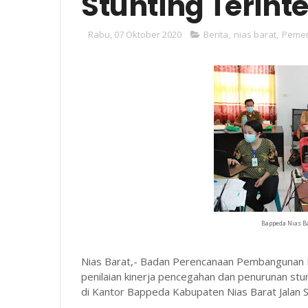
Stunting Terint
Rabu, 07 Oktober 2020
Berita
,
nias barat
,
Pemer
Bappeda Nias B
Nias Barat,- Badan Perencanaan Pembangunan 
penilaian kinerja pencegahan dan penurunan stun
di Kantor Bappeda Kabupaten Nias Barat Jalan