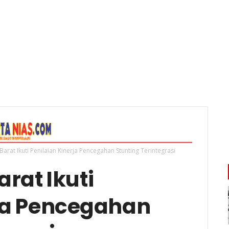
arat Ikuti Penilaian Kinerja Pencegahan Stunting Terintegrasi
rat Ikuti
rja Pencegahan