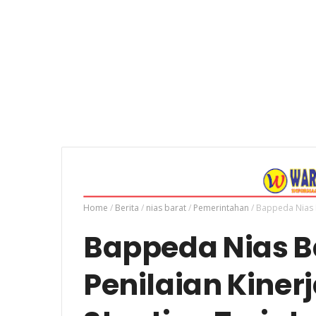
Home
/
Berita
/
nias barat
/
Pemerintahan
/
Bappeda Nias B
Bappeda Nias Ba
Penilaian Kine