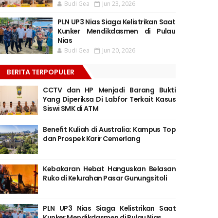
Budi Gea
Jun 23, 2026
PLN UP3 Nias Siaga Kelistrikan Saat
Kunker Mendikdasmen di Pulau
Nias
Budi Gea
Jun 20, 2026
BERITA TERPOPULER
CCTV dan HP Menjadi Barang Bukti
Yang Diperiksa Di Labfor Terkait Kasus
Siswi SMK di ATM
Benefit Kuliah di Australia: Kampus Top
dan Prospek Karir Cemerlang
Kebakaran Hebat Hanguskan Belasan
Ruko di Kelurahan Pasar Gunungsitoli
PLN UP3 Nias Siaga Kelistrikan Saat
Kunker Mendikdasmen di Pulau Nias