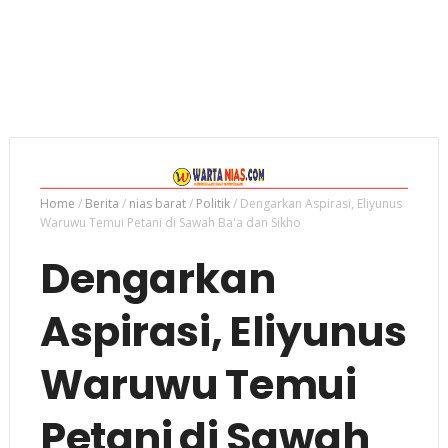
Home
/
Berita
/
nias barat
/
Politik
/
Dengarkan Aspirasi, Eliyunus
Waruwu Temui Petani di Sawah Ba'a dan Sikho
Dengarkan
Aspirasi, Eliyunus
Waruwu Temui
Petani di Sawah