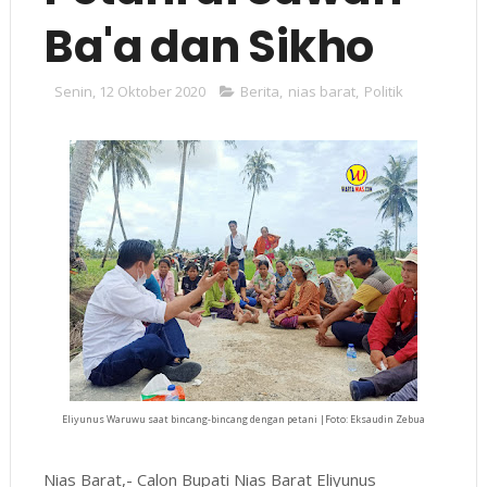
Ba'a dan Sikho
Senin, 12 Oktober 2020
Berita
,
nias barat
,
Politik
Eliyunus Waruwu saat bincang-bincang dengan petani |Foto: Eksaudin Zebua
Nias Barat,- Calon Bupati Nias Barat Eliyunus